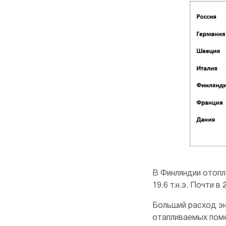
В Финляндии отопле
19.6 т.н.э. Почти в
Больший расход эн
отапливаемых поме