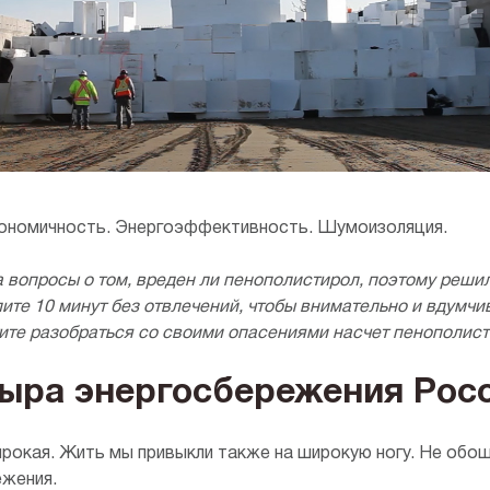
Панорамные окна
Плоская крыша
Сауна
кономичность. Энергоэффективность. Шумоизоляция.
а вопросы о том, вреден ли пенополистирол, поэтому решил
ите 10 минут без отвлечений, чтобы внимательно и вдумчи
тите разобраться со своими опасениями насчет пенополист
ыра энергосбережения Росс
ирокая. Жить мы привыкли также на широкую ногу. Не обош
ежения.