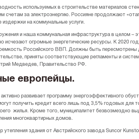
одность используемых в строительстве материалов стен
м счетам за электроэнергию. Россияне продолжают «отап
е издержки на коммунальные услуги.
ружения и наша коммунальная инфраструктура в целом – э
но исчезают огромные энергетические ресурсы. К 2020 го
гоемкость Российского ВВП. Должны быть пересмотрены
тельстве, приняты соответствующие регламенты и систем
итрий Медведев, Правительство РФ.
ные европейцы.
, активно развивает программу энергоэффективного обус
могут получить кредит всего лишь под 3,5% годовых для т
оего жилья. Кроме того, муниципалитет безвозмездно в
ления многоквартирных домов.
р утепления здания от Австрийского завода Suncor Kuns