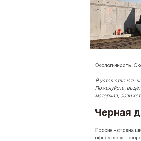
9x9
10x8
10x10
Экологичность. Э
Я устал отвечать н
Пожалуйста, выдел
материал, если хо
Черная д
Россия - страна ш
сферу энергосбер