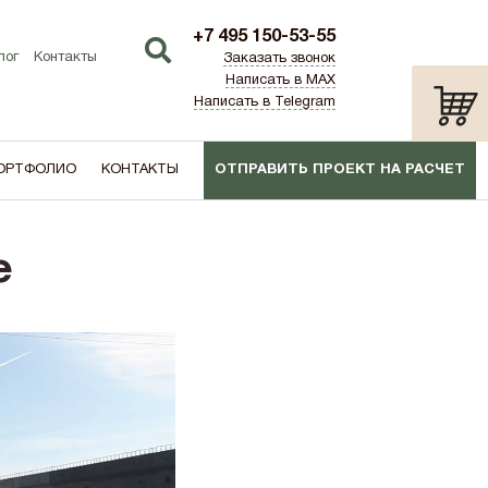
+7 495 150-53-55
лог
Контакты
Заказать звонок
Написать в MAX
Написать в Telegram
ОРТФОЛИО
КОНТАКТЫ
ОТПРАВИТЬ ПРОЕКТ НА РАСЧЕТ
ТИП:
ПО АКЦИИ
е
лаш)
Дача