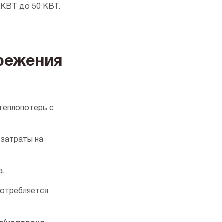
 КВТ до 50 КВТ.
режения
теплопотерь с
 затраты на
а.
 потребляется