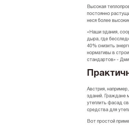
Высокая теплопров
постоянно растущи
неся более высоки
«Наши здания, соо
дыра, где бесслед
40% снизить энер
нормативы в строи
стандартов» - Дм
Практич
Австрия, например
зданий. Граждане 
утеплить фасад св
средства для утеп
Вот простой приме