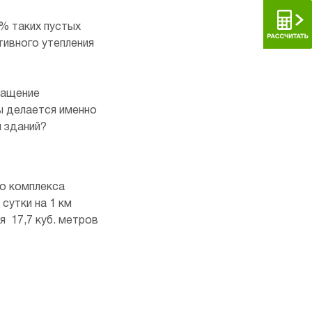
% таких пустых
тивного утепления
ращение
ы делается именно
н зданий?
го комплекса
сутки на 1 км
я 17,7 куб. метров