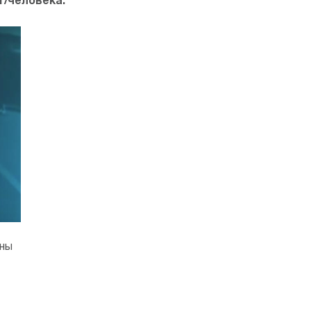
кг/человека.
ены