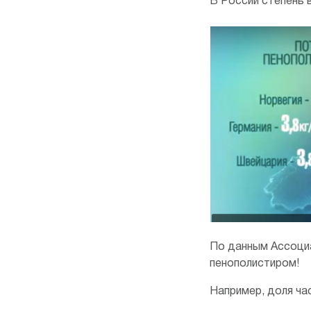
В России степень 
По данным Ассоциа
пенополистиром!
Например, доля ча