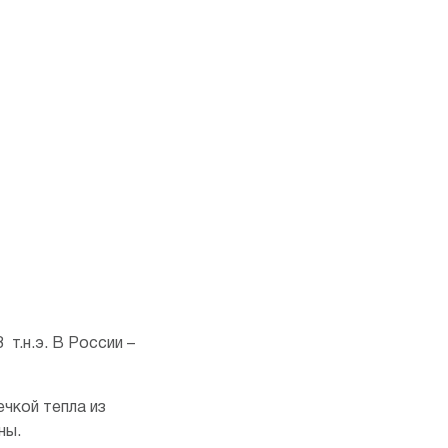
т.н.э. В России –
ечкой тепла из
ны.