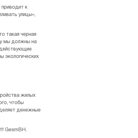
 приводит к
ливать улицы»,
то такая черная
ду мы должны на
 действующие
ы экологических
тройства жилых
ого, чтобы
ыделяет денежные
toff GesmBH.