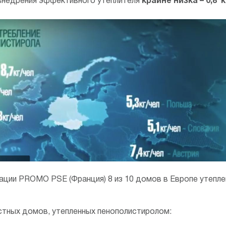
внедрения эффективного утеплителя
к
райне низка – 0,8 
ции PROMO PSE (Франция) 8 из 10 домов в Европе утепл
стных домов, утепленных пенополистиролом: