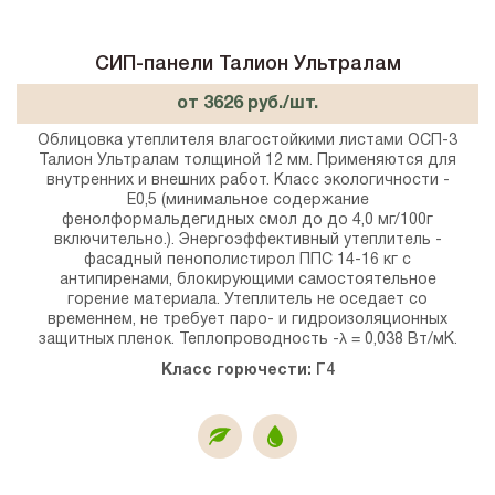
СИП-панели Талион Ультралам
от 3626 руб./шт.
Облицовка утеплителя влагостойкими листами ОСП-3
Талион Ультралам толщиной 12 мм. Применяются для
внутренних и внешних работ. Класс экологичности -
E0,5 (минимальное содержание
фенолформальдегидных смол до до 4,0 мг/100г
включительно.). Энергоэффективный утеплитель -
фасадный пенополистирол ППС 14-16 кг с
антипиренами, блокирующими самостоятельное
горение материала. Утеплитель не оседает со
временнем, не требует паро- и гидроизоляционных
защитных пленок. Теплопроводность -λ = 0,038 Вт/мК.
Класс горючести:
Г4