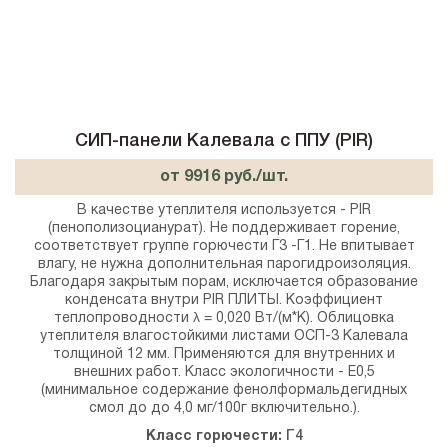
СИП-панели Калевала с ППУ (PIR)
от 9916 руб./шт.
В качестве утеплителя используется - PIR
(пенополизоцианурат). Не поддерживает горение,
соответствует группе горючести Г3 -Г1. Не впитывает
влагу, не нужна дополнительная парогидроизоляция.
Благодаря закрытым порам, исключается образование
конденсата внутри PIR ПЛИТЫ. Коэффициент
теплопроводности λ = 0,020 Вт/(м*К). Облицовка
утеплителя влагостойкими листами ОСП-3 Калевала
толщиной 12 мм. Применяются для внутренних и
внешних работ. Класс экологичности - E0,5
(минимальное содержание фенолформальдегидных
смол до до 4,0 мг/100г включительно.).
Класс горючести:
Г4