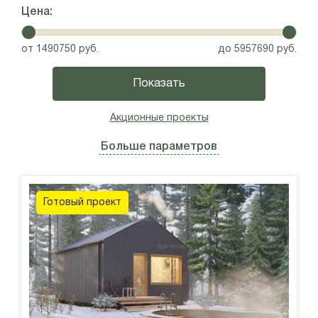
Цена:
10x8
Плоская крыша
от
1490750
руб.
до
5957690
руб.
10x10
Сауна
Акционные проекты
Больше параметров
Готовый проект