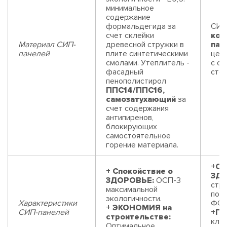
минимальное
содержание
формальдегида за
СИП
счет склейки
ком
Материал СИП-
древесной стружки в
пан
панелей
плите синтетическими
цем
смолами. Утеплитель -
с од
фасадный
сто
пенополистирол
ППС14/ППС16,
самозатухающий
за
счет содержания
антипиренов,
блокирующих
самостоятельное
горение материала.
+Сп
+ Спокойствие о
ЗДО
ЗДОРОВЬЕ:
ОСП-3
стр
максимальной
пор
экологичности.
Характеристики
ФОР
+ ЭКОНОМИЯ на
СИП-панелей
+П
строительстве:
клас
Оптимальное