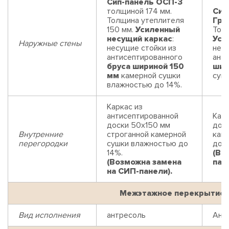
Сип-панель ОСП-3
толщиной 174 мм.
Сип
Толщина утеплителя
Гри
150 мм.
Усиленный
Толщ
несущий каркас
:
Уси
Наружные стены
несущие стойки из
нес
антисептированного
ант
бруса шириной 150
шир
мм
камерной сушки
суш
влажностью до 14%.
Каркас из
антисептированной
Карк
доски 50х150 мм
дос
Внутренние
строганной камерной
кам
перегородки
сушки влажностью до
до 1
14%.
(Во
(Возможна замена
пан
на СИП-панели).
Межэтажное перекрытие
Вид исполнения
антресоль
Ант