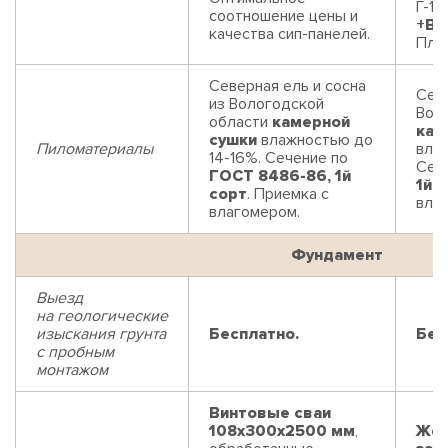
Г-1 
соотношение цены и
+В
качества сип-панелей.
Плит
Северная ель и сосна
Севе
из Вологодской
Вол
области
камерной
кам
сушки
влажностью до
Пиломатериалы
влаж
14-16%. Сечение по
Сеч
ГОСТ 8486-86, 1й
1й 
сорт
. Приемка с
вла
влагомером.
Фундамент
Выезд
на геологические
изыскания грунта
Бесплатно.
Бес
с пробным
монтажом
Винтовые сваи
108x300x2500 мм
,
Жел