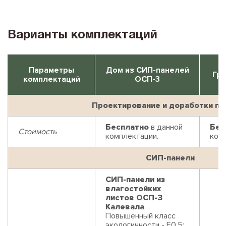
Варианты комплектаций
Параметры
Дом из СИП-панелей
Гри
комплектаций
ОСП-3
Проектирование и доработки пр
Бесплатно
в данной
Бес
Стоимость
комплектации.
ком
СИП-панели
СИП-панели из
влагостойких
листов ОСП-3
Калевала
.
Повышенный класс
экологичности - Е0,5: