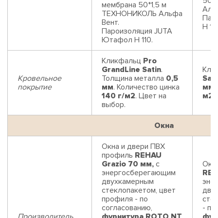
50*
мембрана 50*1,5 м
Аль
ТЕХНОНИКОЛЬ Альфа
Пар
Вент.
Н 110
Пароизоляция JUTA
Ютафол Н 110.
Кликфальц
Pro
GrandLine Satin
.
Кли
Кровельное
Толщина металла
0,5
Sati
покрытие
мм
. Количество цинка
мм
.
140 г/м2
. Цвет на
м2
.
выбор.
Окна
Окна и двери ПВХ
профиль
REHAU
Grazio 70 мм,
с
Окн
энергосберегающим
REH
двухкамерным
эне
стеклопакетом, цвет
дву
профиля - по
сте
согласованию,
- по
Производитель
фурнитура ROTO NT
фур