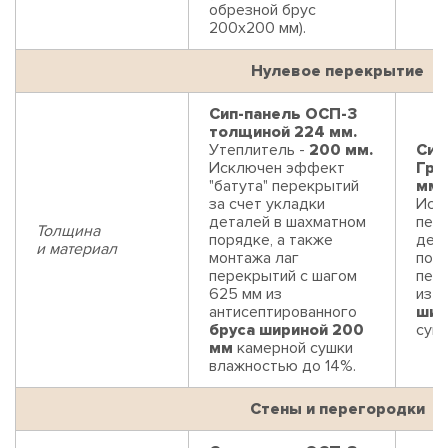
обрезной брус
200х200 мм).
Нулевое перекрытие
Сип-панель ОСП-3
толщиной 224 мм.
Утеплитель -
200 мм.
Сип
Исключен эффект
Гри
"батута" перекрытий
мм.
за счет укладки
Иск
деталей в шахматном
пере
Толщина
порядке, а также
дет
и материал
монтажа лаг
поря
перекрытий с шагом
пер
625 мм из
из 
антисептированного
шир
бруса шириной 200
суш
мм
камерной сушки
влажностью до 14%.
Стены и перегородки