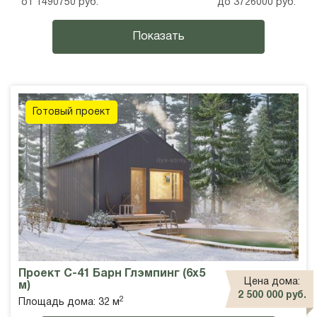
от
1490750
руб.
до
3726000
руб.
Готовый проект
Проект С-41 Барн Глэмпинг (6х5
Цена дома:
м)
2 500 000 руб.
2
Площадь дома: 32 м