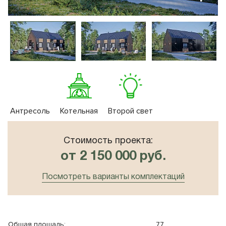
10x8
Плоская крыша
10x10
Сауна
Антресоль
Котельная
Второй свет
Стоимость проекта:
от 2 150 000 руб.
Посмотреть варианты комплектаций
Общая площадь:
77