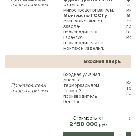
и характеристики
с ступенч.
ступ
микропроветриванием.
мик
Монтаж по ГОСТу
Мон
специалистами от
спец
завода-
про
производителя.
Гара
Гарантия
монт
производителя на
монтаж и изделия.
Входная дверь
Входная уличная
дверь с
Вход
Производитель
терморазрывом
тер
и характеристики
Термо-3,
прои
производитель
Regidoors.
Стоимость:
от
Ст
2 150 000
руб.