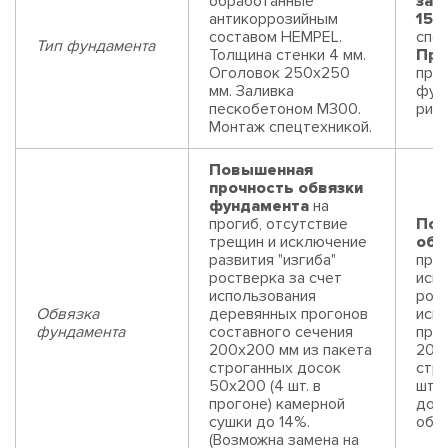
обработанные
заб
антикоррозийным
150
составом HEMPEL.
спец
Тип фундамента
Толщина стенки 4 мм.
Пре
Оголовок 250х250
про
мм. Заливка
фун
пескобетоном М300.
риск
Монтаж спецтехникой.
Повышенная
прочность обвязки
фундамента
на
прогиб, отсутствие
Пов
трещин и исключение
обв
развития "изгиба"
прог
ростверка за счет
искл
использования
рост
Обвязка
деревянных прогонов
исп
фундамента
составного сечения
прог
200х200 мм из пакета
200
строганных досок
стр
50х200 (4 шт. в
шт. 
прогоне) камерной
до 1
сушки до 14%.
обре
(Возможна замена на