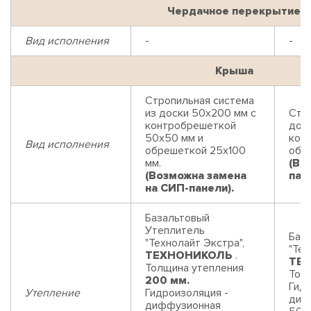
Чердачное перекрытие
Вид исполнения
-
-
Крыша
Стропильная система
из доски 50х200 мм с
Стр
контробрешеткой
дос
50х50 мм и
кон
Вид исполнения
обрешеткой 25х100
обр
мм.
(Во
(Возможна замена
пан
на СИП-панели).
Базальтовый
Утеплитель
Баз
"Технолайт Экстра",
"Тех
ТЕХНОНИКОЛЬ
.
ТЕ
Толщина утепления
Тол
200 мм.
Гидр
Утепление
Гидроизоляция -
диф
диффузионная