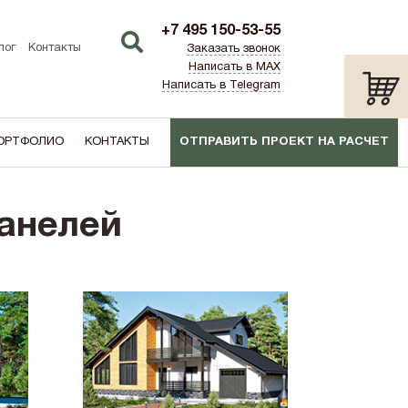
+7 495 150-53-55
лог
Контакты
Заказать звонок
Написать в MAX
Написать в Telegram
ОРТФОЛИО
КОНТАКТЫ
ОТПРАВИТЬ ПРОЕКТ НА РАСЧЕТ
ТИП:
ПО АКЦИИ
анелей
лаш)
Дача