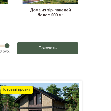
й
Дома из sip-панелей
2
более 200 м
0
руб.
Готовый проект