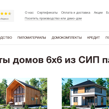
О нас
Сертификаты
Оплата и доставка
Акции
Б
Посетить производство или демо-дом
ОДСТВО
ПИЛОМАТЕРИАЛЫ
ДОМОКОМПЛЕКТЫ
КРЕДИТ
П
ЭТАЖНОСТЬ
В ДОМЕ ЕСТЬ
В СТИЛЕ:
ты домов 6x6 из СИП п
Одноэтажные
Мансардный этаж
A-frame (Ша
Двухэтажные
Гараж
Барнхаус
Котельная
Хай-тек
Терасса
Шале
Эркер
Сканди
Второй свет
Балкон