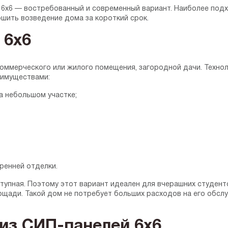
 6х6 — востребованный и современный вариант. Наиболее под
ршить возведение дома за короткий срок.
 6х6
коммерческого или жилого помещения, загородной дачи. Технол
еимуществами:
а небольшом участке;
ренней отделки.
ступная. Поэтому этот вариант идеален для вчерашних студен
ощади. Такой дом не потребует больших расходов на его обслу
из СИП-панелей 6х6