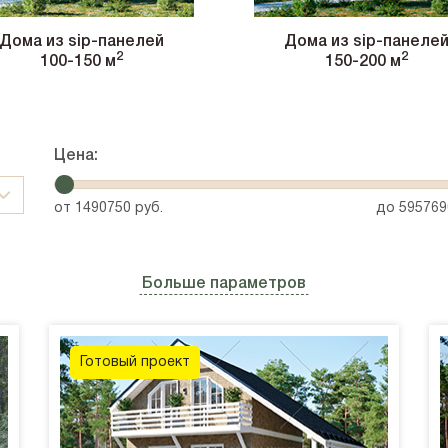
Панорамные окна
Дома из sip-панелей
Дома из sip-панеле
Плоская крыша
2
2
100-150 м
150-200 м
Сауна
Цена:
от
1490750
руб.
до
595769
Больше параметров
Готовый проект