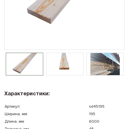
10x8
Плоская крыша
10x10
Сауна
Характеристики:
Артикул:
sd45195
Ширина, мм:
195
Длина, мм:
6000
Толщина, мм:
45