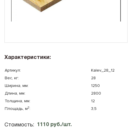
10x8
Плоская крыша
10x10
Сауна
Характеристики:
Артикул:
Kalev_28_12
Вес, кг:
28
Ширина, мм:
1250
Длина, мм:
2800
Толщина, мм:
12
2
Площадь, м
:
3,5
1110 руб./шт.
Стоимость: