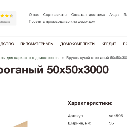
О нас
Сертификаты
Оплата и доставка
Акции
Б
Посетить производство или демо-дом
ОДСТВО
ПИЛОМАТЕРИАЛЫ
ДОМОКОМПЛЕКТЫ
КРЕДИТ
П
алы для каркасного домостроения
Брусок сухой строганый 50х50х300
ЭТАЖНОСТЬ
В ДОМЕ ЕСТЬ
В СТИЛЕ:
роганый 50х50х3000
Одноэтажные
Мансардный этаж
A-frame (Ша
Двухэтажные
Гараж
Барнхаус
Котельная
Хай-тек
Терасса
Шале
Характеристики:
Эркер
Сканди
Второй свет
Артикул:
sd4595
Ширина, мм:
95
Балкон