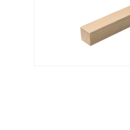
9x9
10x8
10x10