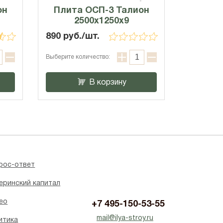
он
Плита ОСП-3 Талион
2500x1250x9
890 руб./шт.
Выберите количество:
В корзину
рос-ответ
еринский капитал
ео
+7 495-150-53-55
mail@ilya-stroy.ru
итика