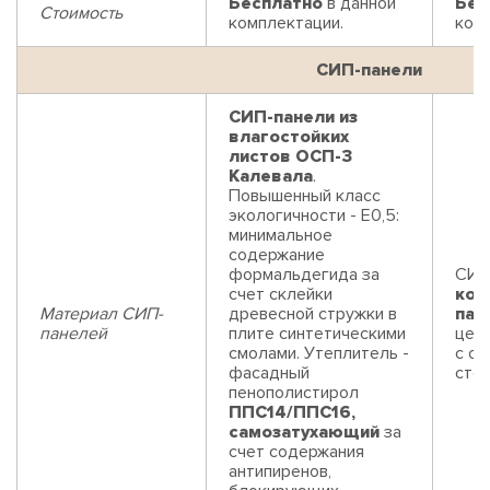
Бесплатно
в данной
Бес
Стоимость
комплектации.
ком
СИП-панели
СИП-панели из
влагостойких
листов ОСП-3
Калевала
.
Повышенный класс
экологичности - Е0,5:
минимальное
содержание
формальдегида за
СИП
счет склейки
ком
Материал СИП-
древесной стружки в
пан
панелей
плите синтетическими
цем
смолами. Утеплитель -
с од
фасадный
сто
пенополистирол
ППС14/ППС16,
самозатухающий
за
счет содержания
антипиренов,