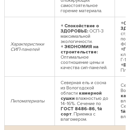
блокирующих
самостоятельное
горение материала.
+Сп
+ Спокойствие о
ЗДО
ЗДОРОВЬЕ:
ОСП-3
стр
максимальной
пор
экологичности.
Характеристики
ФОР
+ ЭКОНОМИЯ на
СИП-панелей
+П
строительстве:
клас
Оптимальное
Г-1 
соотношение цены и
+В
качества сип-панелей.
Плит
Северная ель и сосна
Севе
из Вологодской
Вол
области
камерной
кам
сушки
влажностью до
Пиломатериалы
влаж
14-16%. Сечение по
Сеч
ГОСТ 8486-86, 1й
1й 
сорт
. Приемка с
вла
влагомером.