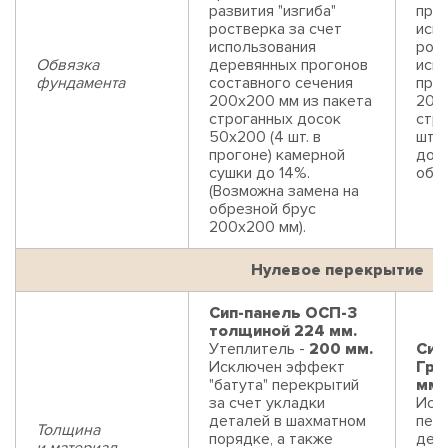
развития "изгиба"
прог
ростверка за счет
искл
использования
рост
Обвязка
деревянных прогонов
исп
фундамента
составного сечения
прог
200х200 мм из пакета
200
строганных досок
стр
50х200 (4 шт. в
шт. 
прогоне) камерной
до 1
сушки до 14%.
обре
(Возможна замена на
обрезной брус
200х200 мм).
Нулевое перекрытие
Сип-панель ОСП-3
толщиной 224 мм.
Утеплитель -
200 мм.
Сип
Исключен эффект
Гри
"батута" перекрытий
мм.
за счет укладки
Иск
деталей в шахматном
пере
Толщина
порядке, а также
дет
и материал