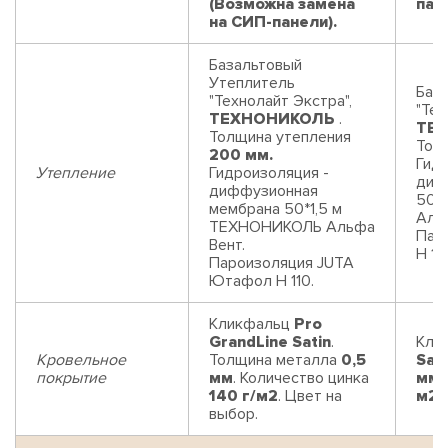
(Возможна замена
пан
на СИП-панели).
Базальтовый
Утеплитель
Баз
"Технолайт Экстра",
"Тех
ТЕХНОНИКОЛЬ
.
ТЕ
Толщина утепления
Тол
200 мм.
Гидр
Утепление
Гидроизоляция -
диф
диффузионная
50*
мембрана 50*1,5 м
Аль
ТЕХНОНИКОЛЬ Альфа
Пар
Вент.
Н 110
Пароизоляция JUTA
Ютафол Н 110.
Кликфальц
Pro
GrandLine Satin
.
Кли
Кровельное
Толщина металла
0,5
Sati
покрытие
мм
. Количество цинка
мм
.
140 г/м2
. Цвет на
м2
.
выбор.