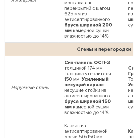
монтажа лаг
поря
перекрытий с шагом
пер
625 мм из
из 
антисептированного
шир
бруса шириной 200
суш
мм
камерной сушки
влажностью до 14%.
Стены и перегородки
Сип-панель ОСП-3
толщиной 174 мм.
Сип
Толщина утеплителя
Гри
150 мм.
Усиленный
Толщ
несущий каркас
:
Уси
Наружные стены
несущие стойки из
нес
антисептированного
ант
бруса шириной 150
шир
мм
камерной сушки
суш
влажностью до 14%.
Каркас из
антисептированной
Карк
доски 50х150 мм
дос