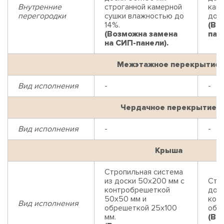
Внутренние
строганной камерной
кам
перегородки
сушки влажностью до
до 1
14%.
(Во
(Возможна замена
пан
на СИП-панели).
Межэтажное перекрытие
Вид исполнения
-
-
Чердачное перекрытие
Вид исполнения
-
-
Крыша
Стропильная система
из доски 50х200 мм с
Стр
контробрешеткой
дос
50х50 мм и
кон
Вид исполнения
обрешеткой 25х100
обр
мм.
(Во