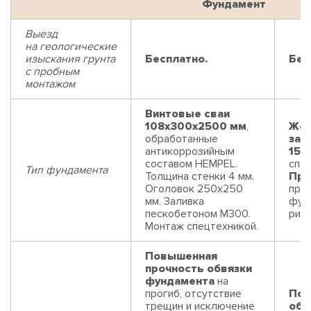
Фундамент
Выезд
на геологические
изыскания грунта
Бесплатно.
Бес
с пробным
монтажом
Винтовые сваи
108x300x2500 мм
,
Жел
обработанные
заб
антикоррозийным
150
составом HEMPEL.
спец
Тип фундамента
Толщина стенки 4 мм.
Пре
Оголовок 250х250
про
мм. Заливка
фун
пескобетоном М300.
риск
Монтаж спецтехникой.
Повышенная
прочность обвязки
фундамента
на
прогиб, отсутствие
Пов
трещин и исключение
обв