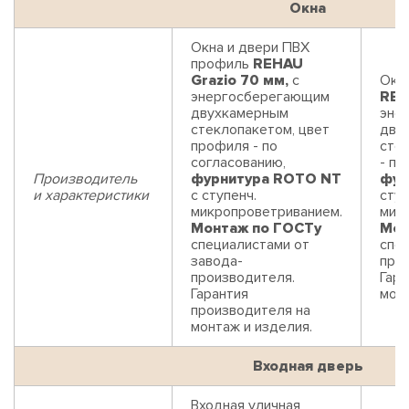
Окна
Окна и двери ПВХ
профиль
REHAU
Grazio 70 мм,
с
Окн
энергосберегающим
REH
двухкамерным
эне
стеклопакетом, цвет
дву
профиля - по
сте
согласованию,
- по
Производитель
фурнитура ROTO NT
фур
и характеристики
с ступенч.
ступ
микропроветриванием.
мик
Монтаж по ГОСТу
Мон
специалистами от
спец
завода-
про
производителя.
Гара
Гарантия
монт
производителя на
монтаж и изделия.
Входная дверь
Входная уличная