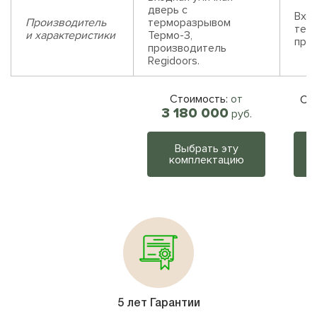
дверь с
Вход
Производитель
терморазрывом
тер
и характеристики
Термо-3,
прои
производитель
Regidoors.
Стоимость:
от
Ст
3 180 000
руб.
Выбрать эту
комплектацию
5 лет Гарантии