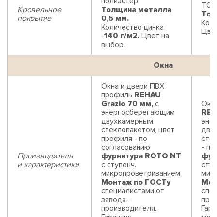
полиэстер.
Т05,
Кровельное
Толщина металла
Тол
покрытие
0,5 мм.
Коли
Количество цинка
Цвет
-
140 г/м2.
Цвет на
выбор.
Окна
Окна и двери ПВХ
профиль
REHAU
Grazio 70 мм,
с
Окн
энергосберегающим
REH
двухкамерным
эне
стеклопакетом, цвет
дву
профиля - по
сте
согласованию,
- по
Производитель
фурнитура ROTO NT
фур
и характеристики
с ступенч.
ступ
микропроветриванием.
мик
Монтаж по ГОСТу
Мон
специалистами от
спец
завода-
про
производителя.
Гара