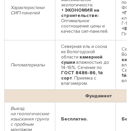
пор
экологичности.
Характеристики
ФОР
+ ЭКОНОМИЯ на
СИП-панелей
+П
строительстве:
клас
Оптимальное
Г-1 
соотношение цены и
+В
качества сип-панелей.
Плит
Северная ель и сосна
Севе
из Вологодской
Вол
области
камерной
кам
сушки
влажностью до
Пиломатериалы
влаж
14-16%. Сечение по
Сеч
ГОСТ 8486-86, 1й
1й 
сорт
. Приемка с
вла
влагомером.
Фундамент
Выезд
на геологические
изыскания грунта
Бесплатно.
Бес
с пробным
монтажом