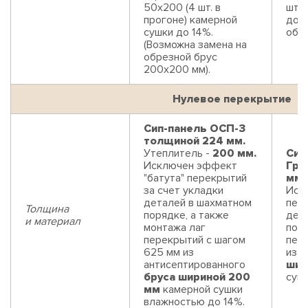
50х200 (4 шт. в
шт. 
прогоне) камерной
до 1
сушки до 14%.
обре
(Возможна замена на
обрезной брус
200х200 мм).
Нулевое перекрытие
Сип-панель ОСП-3
толщиной 224 мм.
Утеплитель -
200 мм.
Сип
Исключен эффект
Гри
"батута" перекрытий
мм.
за счет укладки
Иск
деталей в шахматном
пере
Толщина
порядке, а также
дет
и материал
монтажа лаг
поря
перекрытий с шагом
пер
625 мм из
из 
антисептированного
шир
бруса шириной 200
суш
мм
камерной сушки
влажностью до 14%.