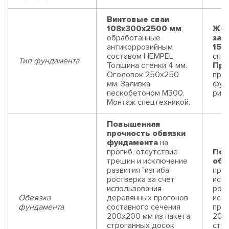
Винтовые сваи
108x300x2500 мм
,
Жел
обработанные
заб
антикоррозийным
150
составом HEMPEL.
спец
Тип фундамента
Толщина стенки 4 мм.
Пре
Оголовок 250х250
про
мм. Заливка
фун
пескобетоном М300.
риск
Монтаж спецтехникой.
Повышенная
прочность обвязки
фундамента
на
прогиб, отсутствие
Пов
трещин и исключение
обв
развития "изгиба"
прог
ростверка за счет
искл
использования
рост
Обвязка
деревянных прогонов
исп
фундамента
составного сечения
прог
200х200 мм из пакета
200
строганных досок
стр