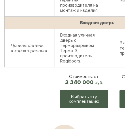
Гарантия
монт
производителя на
монтаж и изделия.
Входная дверь
Входная уличная
дверь с
Вход
Производитель
терморазрывом
тер
и характеристики
Термо-3,
прои
производитель
Regidoors.
Стоимость:
от
Сто
2 340 000
руб.
Выбрать эту
комплектацию