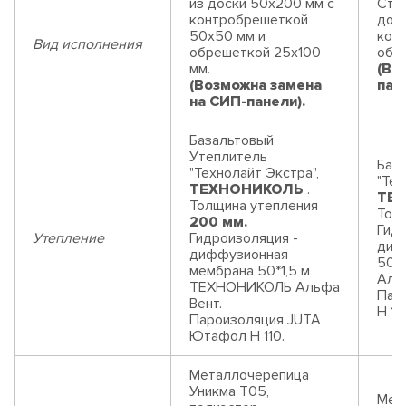
из доски 50х200 мм с
Стр
контробрешеткой
дос
50х50 мм и
кон
Вид исполнения
обрешеткой 25х100
обр
мм.
(Во
(Возможна замена
пан
на СИП-панели).
Базальтовый
Утеплитель
Баз
"Технолайт Экстра",
"Тех
ТЕХНОНИКОЛЬ
.
ТЕ
Толщина утепления
Тол
200 мм.
Гидр
Утепление
Гидроизоляция -
диф
диффузионная
50*
мембрана 50*1,5 м
Аль
ТЕХНОНИКОЛЬ Альфа
Пар
Вент.
Н 110
Пароизоляция JUTA
Ютафол Н 110.
Металлочерепица
Уникма Т05,
Мет