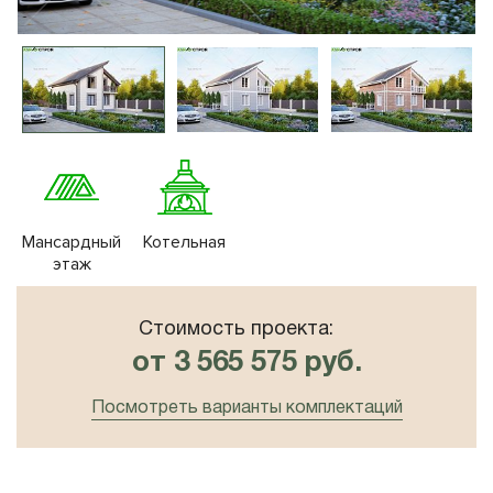
10x8
Плоская крыша
10x10
Сауна
Мансардный
Котельная
этаж
Стоимость проекта:
от 3 565 575 руб.
Посмотреть варианты комплектаций