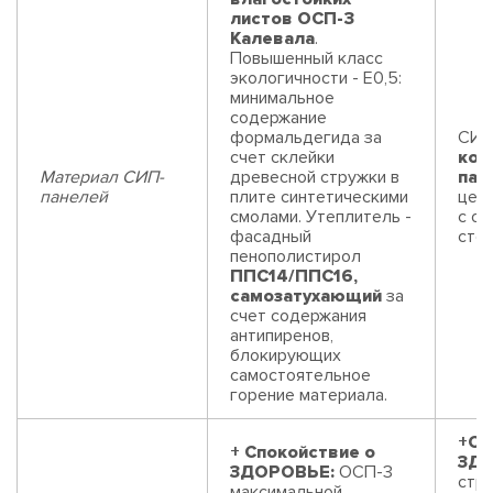
листов ОСП-3
Калевала
.
Повышенный класс
экологичности - Е0,5:
минимальное
содержание
формальдегида за
СИП
счет склейки
ком
Материал СИП-
древесной стружки в
пан
панелей
плите синтетическими
цем
смолами. Утеплитель -
с од
фасадный
сто
пенополистирол
ППС14/ППС16,
самозатухающий
за
счет содержания
антипиренов,
блокирующих
самостоятельное
горение материала.
+Сп
+ Спокойствие о
ЗДО
ЗДОРОВЬЕ:
ОСП-3
стр
максимальной