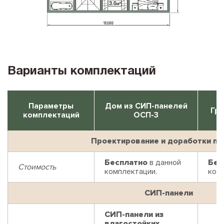
Варианты комплектаций
Параметры
Дом из СИП-панелей
Гри
комплектаций
ОСП-3
Проектирование и доработки пр
Бесплатно
в данной
Бес
Стоимость
комплектации.
ком
СИП-панели
СИП-панели из
влагостойких