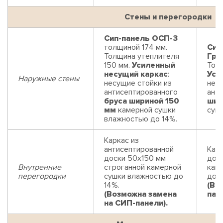
Стены и перегородки
Сип-панель ОСП-3
толщиной 174 мм.
Сип
Толщина утеплителя
Гри
150 мм.
Усиленный
Толщ
несущий каркас
:
Уси
Наружные стены
несущие стойки из
нес
антисептированного
ант
бруса шириной 150
шир
мм
камерной сушки
суш
влажностью до 14%.
Каркас из
антисептированной
Карк
доски 50х150 мм
дос
Внутренние
строганной камерной
кам
перегородки
сушки влажностью до
до 1
14%.
(Во
(Возможна замена
пан
на СИП-панели).