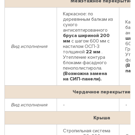
Межэтажное перекрытие
Каркасное: по
деревянным балкам из
Кар
сухого
балк
антисептированного
ант
бруса шириной 200
шир
мм
с шагом 600 мм с
600
Вид исполнения
настилом ОСП-3
Гри
толщиной
22 мм
.
Уте
Утепление контура
фас
блоками фасадного
(Во
пенополистирола.
пан
(Возможна замена
на СИП-панели).
Чердачное перекрытие
Вид исполнения
-
-
Крыша
Стропильная система