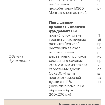
Оголовок 250х250
про
мм. Заливка
фун
пескобетоном М300.
риск
Монтаж спецтехникой.
Повышенная
прочность обвязки
фундамента
на
прогиб, отсутствие
Пов
трещин и исключение
обв
развития "изгиба"
прог
ростверка за счет
искл
использования
рост
Обвязка
деревянных прогонов
исп
фундамента
составного сечения
прог
200х200 мм из пакета
200
строганных досок
стр
50х200 (4 шт. в
шт. 
прогоне) камерной
до 1
сушки до 14%.
обре
(Возможна замена на
обрезной брус
200х200 мм).
Нулевое перекрытие