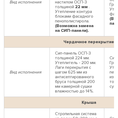
Вид исполнения
настилом ОСП-3
Гри
толщиной
22 мм
.
Уте
Утепление контура
фас
блоками фасадного
(Во
пенополистирола.
пан
(Возможна замена
на СИП-панели).
Чердачное перекрытие
Сип-панель ОСП-3
толщиной 224 мм.
Сип
Утеплитель - 200 мм.
Гри
Лаги перекрытия с
Утеп
Вид исполнения
шагом 625 мм из
пер
антисептированного
из а
бруса толщиной 200
тол
мм камерной сушки
суш
влажностью до 14%.
Крыша
Стропильная система