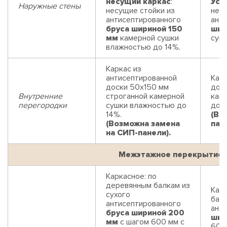
несущий каркас
:
Уси
Наружные стены
несущие стойки из
нес
антисептированного
ант
бруса шириной 150
шир
мм
камерной сушки
суш
влажностью до 14%.
Каркас из
антисептированной
Карк
доски 50х150 мм
дос
Внутренние
строганной камерной
кам
перегородки
сушки влажностью до
до 1
14%.
(Во
(Возможна замена
пан
на СИП-панели).
Межэтажное перекрытие
Каркасное: по
деревянным балкам из
Кар
сухого
балк
антисептированного
ант
бруса шириной 200
шир
мм
с шагом 600 мм с
600