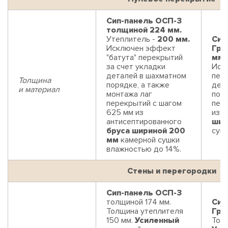
Сип-панель ОСП-3
толщиной 224 мм.
Утеплитель -
200 мм.
Сип
Исключен эффект
Гри
"батута" перекрытий
мм.
за счет укладки
Иск
деталей в шахматном
пере
Толщина
порядке, а также
дет
и материал
монтажа лаг
поря
перекрытий с шагом
пер
625 мм из
из 
антисептированного
шир
бруса шириной 200
суш
мм
камерной сушки
влажностью до 14%.
Стены и перегородки
Сип-панель ОСП-3
толщиной 174 мм.
Сип
Толщина утеплителя
Гри
150 мм.
Усиленный
Толщ