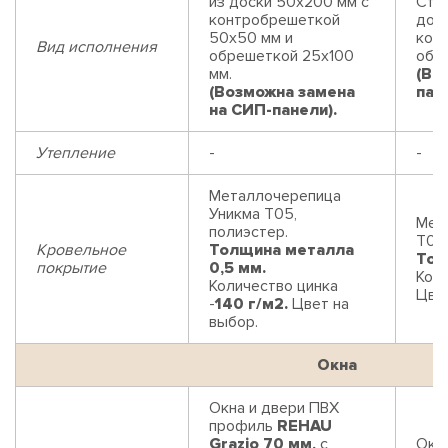
из доски 50х200 мм с
Стр
контробрешеткой
дос
50х50 мм и
кон
Вид исполнения
обрешеткой 25х100
обр
мм.
(Во
(Возможна замена
пан
на СИП-панели).
Утепление
-
-
Металлочерепица
Уникма Т05,
Мет
полиэстер.
Т05,
Кровельное
Толщина металла
Тол
покрытие
0,5 мм.
Коли
Количество цинка
Цвет
-
140 г/м2.
Цвет на
выбор.
Окна
Окна и двери ПВХ
профиль
REHAU
Grazio 70 мм,
с
Окн