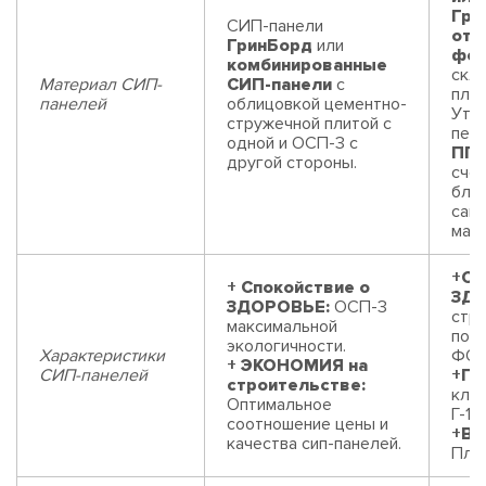
Гри
СИП-панели
отс
ГринБорд
или
фор
комбинированные
скле
Материал СИП-
СИП-панели
с
пли
панелей
облицовкой цементно-
Уте
стружечной плитой с
пен
одной и ОСП-3 с
ППС
другой стороны.
счет
бло
сам
мате
+Сп
+ Спокойствие о
ЗДО
ЗДОРОВЬЕ:
ОСП-3
стр
максимальной
пор
экологичности.
Характеристики
ФОР
+ ЭКОНОМИЯ на
СИП-панелей
+П
строительстве:
клас
Оптимальное
Г-1 
соотношение цены и
+В
качества сип-панелей.
Плит