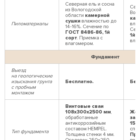
Северная ель и сосна
Севе
из Вологодской
Вол
области
камерной
кам
сушки
влажностью до
Пиломатериалы
влаж
14-16%. Сечение по
Сеч
ГОСТ 8486-86, 1й
1й 
сорт
. Приемка с
вла
влагомером.
Фундамент
Выезд
на геологические
изыскания грунта
Бесплатно.
Бес
с пробным
монтажом
Винтовые сваи
108x300x2500 мм
,
Жел
обработанные
заб
антикоррозийным
150
составом HEMPEL.
спец
Тип фундамента
Толщина стенки 4 мм.
Пре