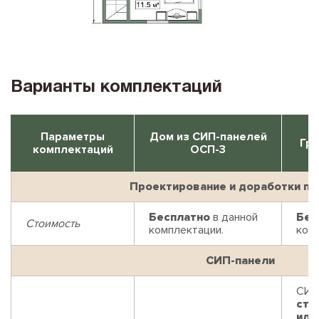
Варианты комплектаций
Параметры
Дом из СИП-панелей
Гри
комплектаций
ОСП-3
Проектирование и доработки пр
Бесплатно
в данной
Бес
Стоимость
комплектации.
ком
СИП-панели
СИП
стр
или