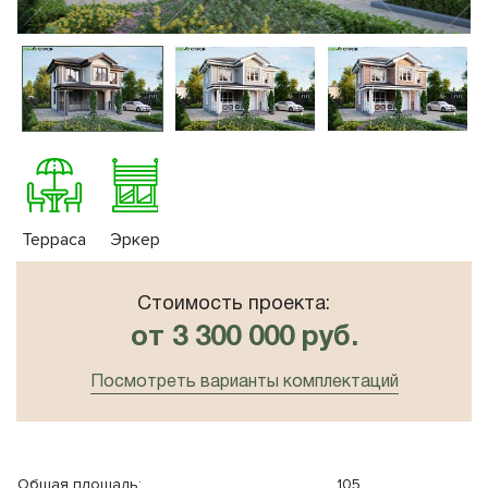
10x8
Плоская крыша
10x10
Сауна
Терраса
Эркер
Стоимость проекта:
от 3 300 000 руб.
Посмотреть варианты комплектаций
Общая площадь:
105