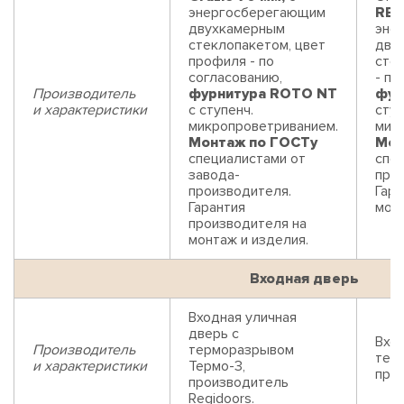
энергосберегающим
REH
двухкамерным
эне
стеклопакетом, цвет
дву
профиля - по
сте
согласованию,
- по
Производитель
фурнитура ROTO NT
фур
и характеристики
с ступенч.
ступ
микропроветриванием.
мик
Монтаж по ГОСТу
Мон
специалистами от
спец
завода-
про
производителя.
Гара
Гарантия
монт
производителя на
монтаж и изделия.
Входная дверь
Входная уличная
дверь с
Вход
Производитель
терморазрывом
тер
и характеристики
Термо-3,
прои
производитель
Regidoors.