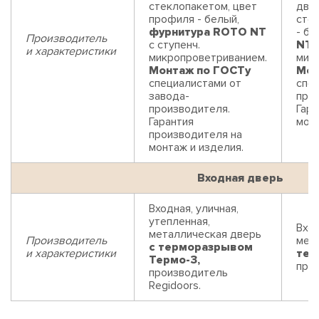
стеклопакетом, цвет
дву
профиля - белый,
сте
фурнитура ROTO NT
- бе
Производитель
с ступенч.
NT
с
и характеристики
микропроветриванием.
мик
Монтаж по ГОСТу
Мон
специалистами от
спец
завода-
про
производителя.
Гара
Гарантия
монт
производителя на
монтаж и изделия.
Входная дверь
Входная, уличная,
утепленная,
Вход
металлическая дверь
Производитель
мет
с терморазрывом
и характеристики
тер
Термо-3,
прои
производитель
Regidoors.