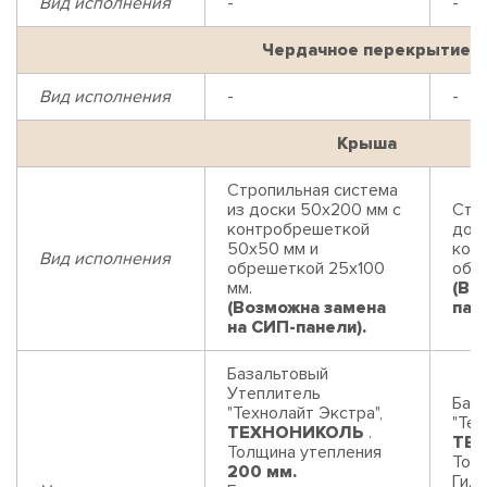
Вид исполнения
-
-
Чердачное перекрытие
Вид исполнения
-
-
Крыша
Стропильная система
из доски 50х200 мм с
Стр
контробрешеткой
дос
50х50 мм и
кон
Вид исполнения
обрешеткой 25х100
обр
мм.
(Во
(Возможна замена
пан
на СИП-панели).
Базальтовый
Утеплитель
Баз
"Технолайт Экстра",
"Тех
ТЕХНОНИКОЛЬ
.
ТЕ
Толщина утепления
Тол
200 мм.
Гидр