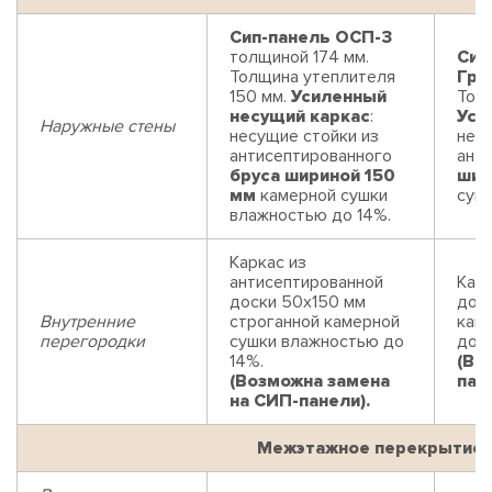
Сип-панель ОСП-3
толщиной 174 мм.
Сип
Толщина утеплителя
Гри
150 мм.
Усиленный
Толщ
несущий каркас
:
Уси
Наружные стены
несущие стойки из
нес
антисептированного
ант
бруса шириной 150
шир
мм
камерной сушки
суш
влажностью до 14%.
Каркас из
антисептированной
Карк
доски 50х150 мм
дос
Внутренние
строганной камерной
кам
перегородки
сушки влажностью до
до 1
14%.
(Во
(Возможна замена
пан
на СИП-панели).
Межэтажное перекрытие