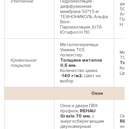
Утепление
Гидроизоляция -
диф
диффузионная
50*
мембрана 50*1,5 м
Аль
ТЕХНОНИКОЛЬ Альфа
Пар
Вент.
Н 110
Пароизоляция JUTA
Ютафол Н 110.
Металлочерепица
Уникма Т05,
Мет
полиэстер.
Т05,
Кровельное
Толщина металла
Тол
покрытие
0,5 мм.
Коли
Количество цинка
Цвет
-
140 г/м2.
Цвет на
выбор.
Окна
Окна и двери ПВХ
профиль
REHAU
Grazio 70 мм,
с
Окн
энергосберегающим
REH
двухкамерным
эне