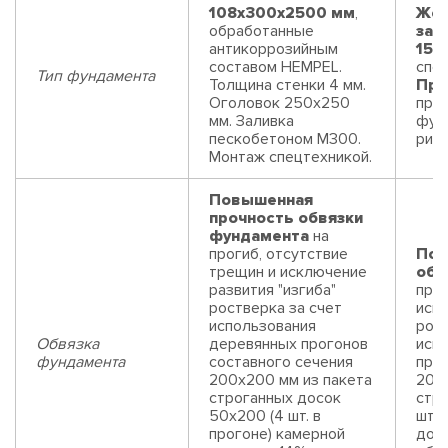
108x300x2500 мм
,
Жел
обработанные
заб
антикоррозийным
150
составом HEMPEL.
спец
Тип фундамента
Толщина стенки 4 мм.
Пре
Оголовок 250х250
про
мм. Заливка
фун
пескобетоном М300.
риск
Монтаж спецтехникой.
Повышенная
прочность обвязки
фундамента
на
прогиб, отсутствие
Пов
трещин и исключение
обв
развития "изгиба"
прог
ростверка за счет
искл
использования
рост
Обвязка
деревянных прогонов
исп
фундамента
составного сечения
прог
200х200 мм из пакета
200
строганных досок
стр
50х200 (4 шт. в
шт. 
прогоне) камерной
до 1