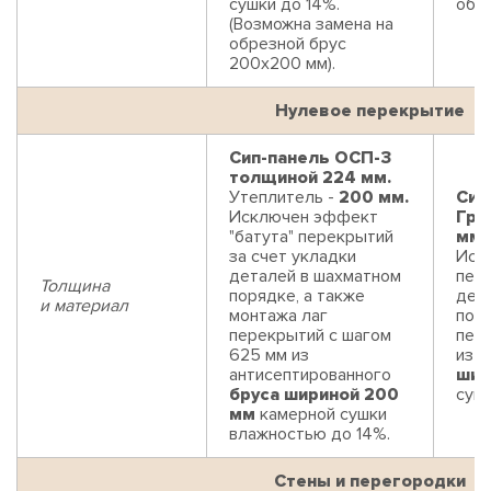
сушки до 14%.
обре
(Возможна замена на
обрезной брус
200х200 мм).
Нулевое перекрытие
Сип-панель ОСП-3
толщиной 224 мм.
Утеплитель -
200 мм.
Сип
Исключен эффект
Гри
"батута" перекрытий
мм.
за счет укладки
Иск
деталей в шахматном
пере
Толщина
порядке, а также
дет
и материал
монтажа лаг
поря
перекрытий с шагом
пер
625 мм из
из 
антисептированного
шир
бруса шириной 200
суш
мм
камерной сушки
влажностью до 14%.
Стены и перегородки