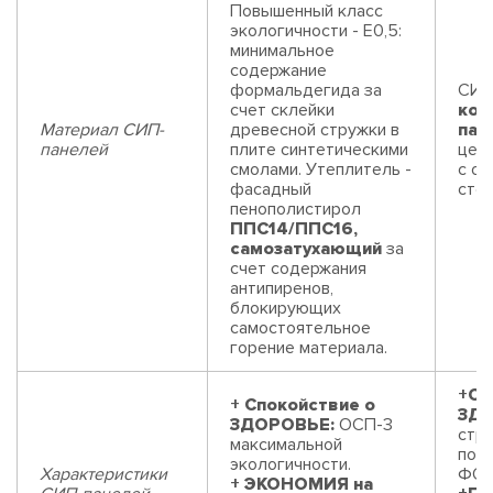
Повышенный класс
экологичности - Е0,5:
минимальное
содержание
формальдегида за
СИП
счет склейки
ком
Материал СИП-
древесной стружки в
пан
панелей
плите синтетическими
цем
смолами. Утеплитель -
с од
фасадный
сто
пенополистирол
ППС14/ППС16,
самозатухающий
за
счет содержания
антипиренов,
блокирующих
самостоятельное
горение материала.
+Сп
+ Спокойствие о
ЗДО
ЗДОРОВЬЕ:
ОСП-3
стр
максимальной
пор
экологичности.
Характеристики
ФОР
+ ЭКОНОМИЯ на