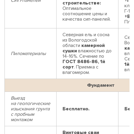
СИП-панелей
+П
строительстве:
клас
Оптимальное
Г-1 
соотношение цены и
+В
качества сип-панелей.
Плит
Северная ель и сосна
Севе
из Вологодской
Вол
области
камерной
кам
сушки
влажностью до
Пиломатериалы
влаж
14-16%. Сечение по
Сеч
ГОСТ 8486-86, 1й
1й 
сорт
. Приемка с
вла
влагомером.
Фундамент
Выезд
на геологические
изыскания грунта
Бесплатно.
Бес
с пробным
монтажом
Винтовые сваи