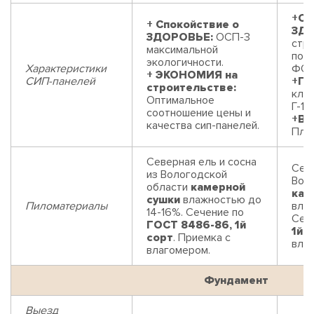
+Сп
+ Спокойствие о
ЗДО
ЗДОРОВЬЕ:
ОСП-3
стр
максимальной
пор
экологичности.
Характеристики
ФОР
+ ЭКОНОМИЯ на
СИП-панелей
+П
строительстве:
клас
Оптимальное
Г-1 
соотношение цены и
+В
качества сип-панелей.
Плит
Северная ель и сосна
Севе
из Вологодской
Вол
области
камерной
кам
сушки
влажностью до
Пиломатериалы
влаж
14-16%. Сечение по
Сеч
ГОСТ 8486-86, 1й
1й 
сорт
. Приемка с
вла
влагомером.
Фундамент
Выезд