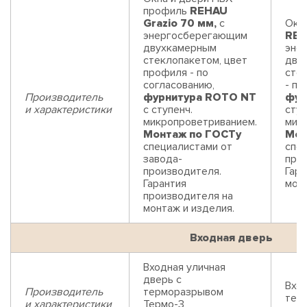
профиль
REHAU
Grazio 70 мм,
с
Окн
энергосберегающим
REH
двухкамерным
эне
стеклопакетом, цвет
дву
профиля - по
сте
согласованию,
- по
Производитель
фурнитура ROTO NT
фур
и характеристики
с ступенч.
ступ
микропроветриванием.
мик
Монтаж по ГОСТу
Мон
специалистами от
спец
завода-
про
производителя.
Гара
Гарантия
монт
производителя на
монтаж и изделия.
Входная дверь
Входная уличная
дверь с
Вход
Производитель
терморазрывом
тер
и характеристики
Термо-3,