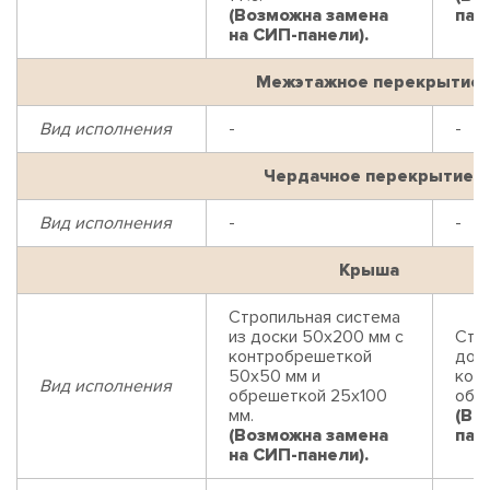
(Возможна замена
пан
на СИП-панели).
Межэтажное перекрытие
Вид исполнения
-
-
Чердачное перекрытие
Вид исполнения
-
-
Крыша
Стропильная система
из доски 50х200 мм с
Стр
контробрешеткой
дос
50х50 мм и
кон
Вид исполнения
обрешеткой 25х100
обр
мм.
(Во
(Возможна замена
пан
на СИП-панели).