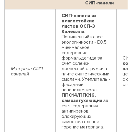
СИП-панели
СИП-панели из
влагостойких
листов ОСП-3
Калевала
.
Повышенный класс
экологичности - Е0,5:
минимальное
содержание
формальдегида за
СИП
счет склейки
ком
Материал СИП-
древесной стружки в
пан
панелей
плите синтетическими
цем
смолами. Утеплитель -
с од
фасадный
сто
пенополистирол
ППС14/ППС16,
самозатухающий
за
счет содержания
антипиренов,
блокирующих
самостоятельное
горение материала.