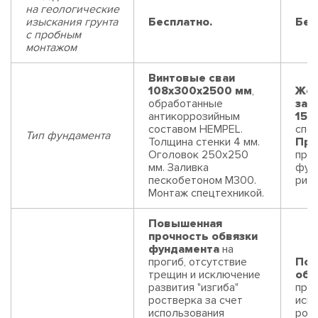
на геологические
изыскания грунта
Бесплатно.
Бес
с пробным
монтажом
Винтовые сваи
108x300x2500 мм
,
Жел
обработанные
заб
антикоррозийным
150
составом HEMPEL.
спец
Тип фундамента
Толщина стенки 4 мм.
Пре
Оголовок 250х250
про
мм. Заливка
фун
пескобетоном М300.
риск
Монтаж спецтехникой.
Повышенная
прочность обвязки
фундамента
на
прогиб, отсутствие
Пов
трещин и исключение
обв
развития "изгиба"
прог
ростверка за счет
искл
использования
рост