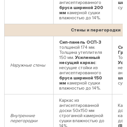
антисептированного
шир
бруса шириной 200
суш
мм
камерной сушки
влажностью до 14%.
Стены и перегородки
Сип-панель ОСП-3
толщиной 174 мм.
Сип
Толщина утеплителя
Гри
150 мм.
Усиленный
Толщ
несущий каркас
:
Уси
Наружные стены
несущие стойки из
нес
антисептированного
ант
бруса шириной 150
шир
мм
камерной сушки
суш
влажностью до 14%.
Каркас из
антисептированной
Карк
доски 50х150 мм
дос
Внутренние
строганной камерной
кам
перегородки
сушки влажностью до
до 1
14%.
(Во