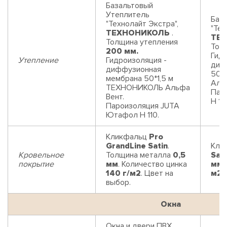
Базальтовый
Утеплитель
Баз
"Технолайт Экстра",
"Тех
ТЕХНОНИКОЛЬ
.
ТЕ
Толщина утепления
Тол
200 мм.
Гидр
Утепление
Гидроизоляция -
диф
диффузионная
50*
мембрана 50*1,5 м
Аль
ТЕХНОНИКОЛЬ Альфа
Пар
Вент.
Н 110
Пароизоляция JUTA
Ютафол Н 110.
Кликфальц
Pro
GrandLine Satin
.
Кли
Кровельное
Толщина металла
0,5
Sati
покрытие
мм
. Количество цинка
мм
.
140 г/м2
. Цвет на
м2
.
выбор.
Окна
Окна и двери ПВХ