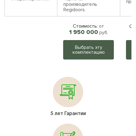
прои
производитель
Regidoors.
Стоимость:
от
Ст
1 950 000
руб.
Выбрать эту
комплектацию
5 лет Гарантии