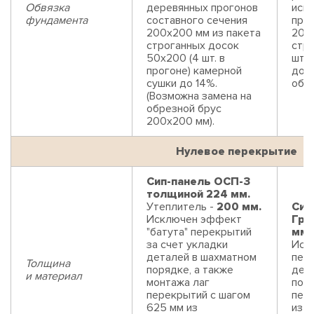
Обвязка
деревянных прогонов
исп
фундамента
составного сечения
прог
200х200 мм из пакета
200
строганных досок
стр
50х200 (4 шт. в
шт. 
прогоне) камерной
до 1
сушки до 14%.
обре
(Возможна замена на
обрезной брус
200х200 мм).
Нулевое перекрытие
Сип-панель ОСП-3
толщиной 224 мм.
Утеплитель -
200 мм.
Сип
Исключен эффект
Гри
"батута" перекрытий
мм.
за счет укладки
Иск
деталей в шахматном
пере
Толщина
порядке, а также
дет
и материал
монтажа лаг
поря
перекрытий с шагом
пер
625 мм из
из 