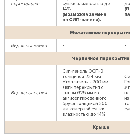
перегородки
сушки влажностью до
до 1
14%.
(Во
(Возможна замена
пан
на СИП-панели).
Межэтажное перекрытие
Вид исполнения
-
-
Чердачное перекрытие
Сип-панель ОСП-3
толщиной 224 мм.
Сип
Утеплитель - 200 мм.
Гри
Лаги перекрытия с
Утеп
Вид исполнения
шагом 625 мм из
пер
антисептированного
из а
бруса толщиной 200
тол
мм камерной сушки
суш
влажностью до 14%.
Крыша