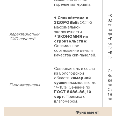
горение материала.
+Сп
+ Спокойствие о
ЗДО
ЗДОРОВЬЕ:
ОСП-3
стр
максимальной
пор
экологичности.
Характеристики
ФОР
+ ЭКОНОМИЯ на
СИП-панелей
+П
строительстве:
клас
Оптимальное
Г-1 
соотношение цены и
+В
качества сип-панелей.
Плит
Северная ель и сосна
Севе
из Вологодской
Вол
области
камерной
кам
сушки
влажностью до
Пиломатериалы
влаж
14-16%. Сечение по
Сеч
ГОСТ 8486-86, 1й
1й 
сорт
. Приемка с
вла
влагомером.
Фундамент