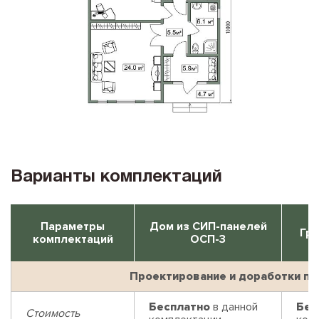
Варианты комплектаций
Параметры
Дом из СИП-панелей
Гри
комплектаций
ОСП-3
Проектирование и доработки пр
Бесплатно
в данной
Бес
Стоимость