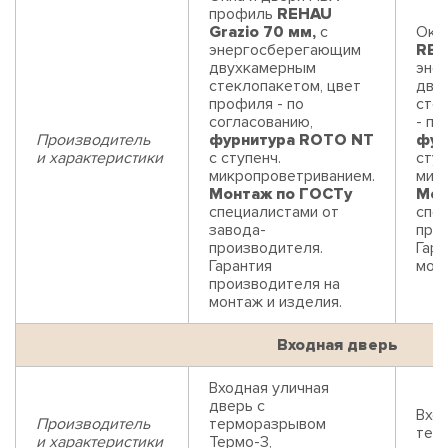
профиль
REHAU
Grazio 70 мм,
с
Окн
энергосберегающим
REH
двухкамерным
эне
стеклопакетом, цвет
дву
профиля - по
сте
согласованию,
- по
Производитель
фурнитура ROTO NT
фур
и характеристики
с ступенч.
ступ
микропроветриванием.
мик
Монтаж по ГОСТу
Мон
специалистами от
спец
завода-
про
производителя.
Гара
Гарантия
монт
производителя на
монтаж и изделия.
Входная дверь
Входная уличная
дверь с
Вход
Производитель
терморазрывом
тер
и характеристики
Термо-3,