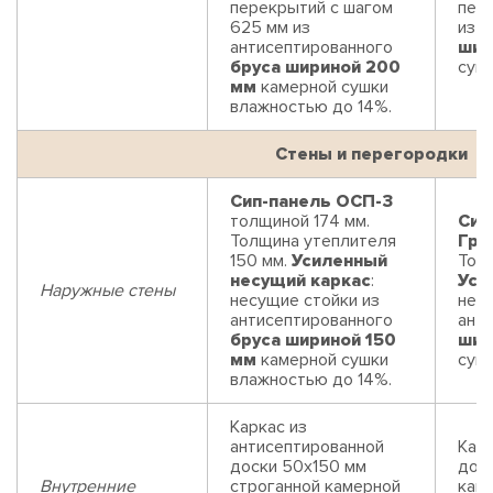
перекрытий с шагом
пер
625 мм из
из 
антисептированного
шир
бруса шириной 200
суш
мм
камерной сушки
влажностью до 14%.
Стены и перегородки
Сип-панель ОСП-3
толщиной 174 мм.
Сип
Толщина утеплителя
Гри
150 мм.
Усиленный
Толщ
несущий каркас
:
Уси
Наружные стены
несущие стойки из
нес
антисептированного
ант
бруса шириной 150
шир
мм
камерной сушки
суш
влажностью до 14%.
Каркас из
антисептированной
Карк
доски 50х150 мм
дос
Внутренние
строганной камерной
кам