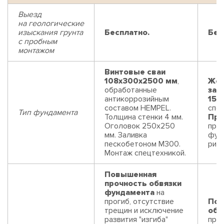
Выезд
на геологические
изыскания грунта
Бесплатно.
Бес
с пробным
монтажом
Винтовые сваи
108x300x2500 мм
,
Жел
обработанные
заб
антикоррозийным
150
составом HEMPEL.
спец
Тип фундамента
Толщина стенки 4 мм.
Пре
Оголовок 250х250
про
мм. Заливка
фун
пескобетоном М300.
риск
Монтаж спецтехникой.
Повышенная
прочность обвязки
фундамента
на
прогиб, отсутствие
Пов
трещин и исключение
обв
развития "изгиба"
прог