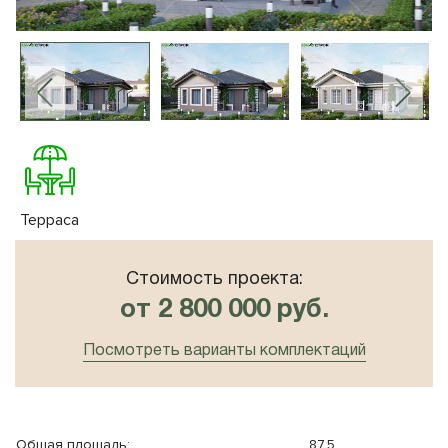
10x8
Плоская крыша
10x10
Сауна
Терраса
Стоимость проекта:
от 2 800 000 руб.
Посмотреть варианты комплектаций
Общая площадь:
87,5