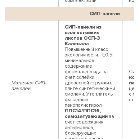
комплектации.
ком
СИП-панели
СИП-панели из
влагостойких
листов ОСП-3
Калевала
.
Повышенный класс
экологичности - Е0,5:
минимальное
содержание
формальдегида за
СИП
счет склейки
ком
Материал СИП-
древесной стружки в
пан
панелей
плите синтетическими
цем
смолами. Утеплитель -
с од
фасадный
сто
пенополистирол
ППС14/ППС16,
самозатухающий
за
счет содержания
антипиренов,
блокирующих
самостоятельное