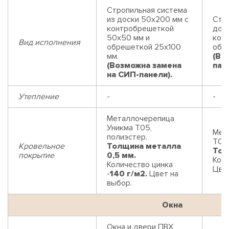
Стропильная система
из доски 50х200 мм с
Стр
контробрешеткой
дос
50х50 мм и
кон
Вид исполнения
обрешеткой 25х100
обр
мм.
(Во
(Возможна замена
пан
на СИП-панели).
Утепление
-
-
Металлочерепица
Уникма Т05,
Мет
полиэстер.
Т05,
Кровельное
Толщина металла
Тол
покрытие
0,5 мм.
Коли
Количество цинка
Цвет
-
140 г/м2.
Цвет на
выбор.
Окна
Окна и двери ПВХ