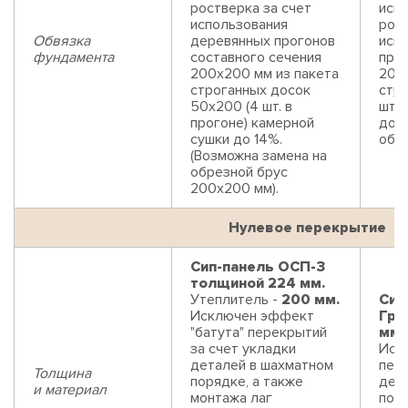
ростверка за счет
искл
использования
рост
Обвязка
деревянных прогонов
исп
фундамента
составного сечения
прог
200х200 мм из пакета
200
строганных досок
стр
50х200 (4 шт. в
шт. 
прогоне) камерной
до 1
сушки до 14%.
обре
(Возможна замена на
обрезной брус
200х200 мм).
Нулевое перекрытие
Сип-панель ОСП-3
толщиной 224 мм.
Утеплитель -
200 мм.
Сип
Исключен эффект
Гри
"батута" перекрытий
мм.
за счет укладки
Иск
деталей в шахматном
пере
Толщина
порядке, а также
дет
и материал
монтажа лаг
поря