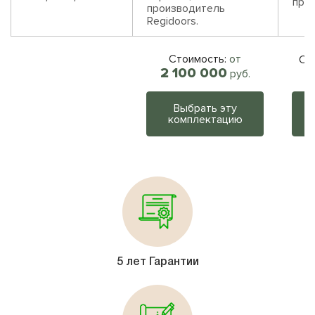
прои
производитель
Regidoors.
Стоимость:
от
Ст
2 100 000
руб.
Выбрать эту
комплектацию
5 лет Гарантии