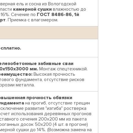
верная ель и сосна из Вологодской
ласти
камерной сушки
влажностью до
-16%. Сечение по
ГОСТ 8486-86, 1й
рт
. Приемка с влагомером.
сплатно.
лезобетонные забивные сваи
0х150х3000 мм.
Монтаж спецтехникой.
реимущество:
Высокая прочность
тового фундамента, отсутствие рисков
ррозии металла.
вышенная прочность обвязки
ундамента
на прогиб, отсутствие трещин
исключение развития "изгиба" ростверка
 счет использования деревянных прогонов
ставного сечения 200х200 мм из пакета
роганных досок 50х200 (4 шт. в прогоне)
мерной сушки до 14%. (Возможна замена на