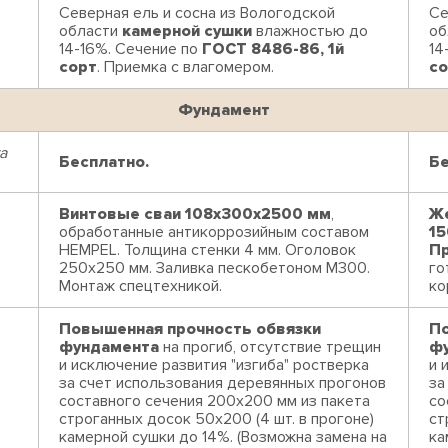
Северная ель и сосна из Вологодской
Се
области
камерной сушки
влажностью до
об
14-16%. Сечение по
ГОСТ 8486-86, 1й
14
сорт
. Приемка с влагомером.
со
Фундамент
а
Бесплатно.
Бе
Винтовые сваи 108x300x2500 мм
,
Же
обработанные антикоррозийным составом
15
HEMPEL. Толщина стенки 4 мм. Оголовок
П
250х250 мм. Заливка пескобетоном М300.
го
Монтаж спецтехникой.
ко
Повышенная прочность обвязки
По
фундамента
на прогиб, отсутствие трещин
ф
и исключение развития "изгиба" ростверка
и 
за счет использования деревянных прогонов
за
составного сечения 200х200 мм из пакета
со
строганных досок 50х200 (4 шт. в прогоне)
ст
камерной сушки до 14%. (Возможна замена на
ка