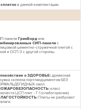
есплатно
в данной комплектации.
П-панели
ГринБорд
или
омбинированные СИП-панели
с
лицовкой цементно-стружечной плитой с
ной и ОСП-3 с другой стороны.
покойствие о ЗДОРОВЬЕ:
древесная
ружка склеена портландцементом БЕЗ
ОРМАЛЬДЕГИДНЫХ смол.
ПОЖАРОБЕЗОПАСНОСТЬ:
класс
рючести ЦСП плит - Г-1 (слабогорючие).
ВЛАГОСТОЙКОСТЬ:
Плиты не разбухают
 влаги.