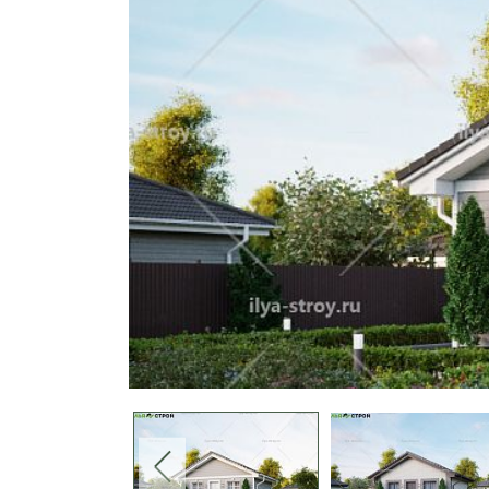
9x9
10x8
10x10