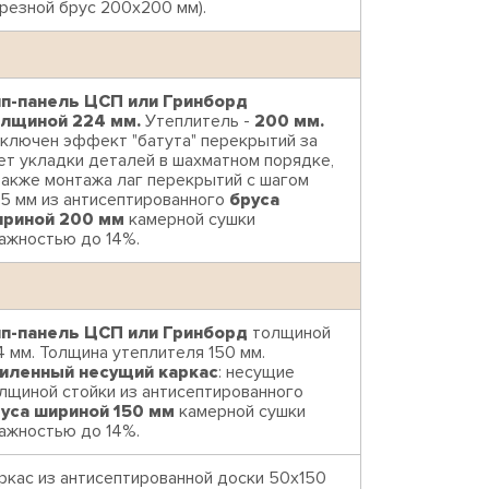
резной брус 200х200 мм).
п-панель ЦСП или Гринборд
лщиной 224 мм.
Утеплитель -
200 мм.
ключен эффект "батута" перекрытий за
ет укладки деталей в шахматном порядке,
также монтажа лаг перекрытий с шагом
5 мм из антисептированного
бруса
риной 200 мм
камерной сушки
ажностью до 14%.
п-панель ЦСП или Гринборд
толщиной
4 мм. Толщина утеплителя 150 мм.
иленный несущий каркас
: несущие
лщиной стойки из антисептированного
уса шириной 150 мм
камерной сушки
ажностью до 14%.
ркас из антисептированной доски 50х150