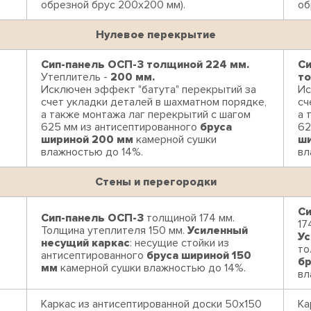
обрезной брус 200х200 мм).
об
Нулевое перекрытие
Сип-панель ОСП-3 толщиной 224 мм.
Си
Утеплитель -
200 мм.
то
Исключен эффект "батута" перекрытий за
Ис
счет укладки деталей в шахматном порядке,
сч
а также монтажа лаг перекрытий с шагом
а 
625 мм из антисептированного
бруса
62
шириной 200 мм
камерной сушки
ши
влажностью до 14%.
вл
Стены и перегородки
Си
Сип-панель ОСП-3
толщиной 174 мм.
17
Толщина утеплителя 150 мм.
Усиленный
Ус
несущий каркас
: несущие стойки из
то
антисептированного
бруса шириной 150
бр
мм
камерной сушки влажностью до 14%.
вл
Каркас из антисептированной доски 50х150
Ка