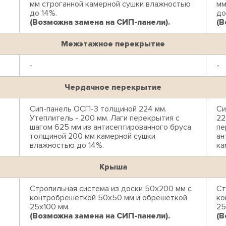
мм строганной камерной сушки влажностью
мм
до 14%.
до
(Возможна замена на СИП-панели).
(В
Межэтажное перекрытие
-
-
Чердачное перекрытие
Сип-панель ОСП-3 толщиной 224 мм.
Си
Утеплитель - 200 мм. Лаги перекрытия с
22
шагом 625 мм из антисептированного бруса
пе
толщиной 200 мм камерной сушки
ан
влажностью до 14%.
ка
Крыша
Стропильная система из доски 50х200 мм с
Ст
контробрешеткой 50х50 мм и обрешеткой
ко
25х100 мм.
25
(Возможна замена на СИП-панели).
(В