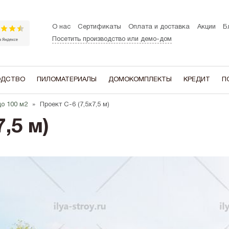
О нас
Сертификаты
Оплата и доставка
Акции
Б
Посетить производство или демо-дом
ОДСТВО
ПИЛОМАТЕРИАЛЫ
ДОМОКОМПЛЕКТЫ
КРЕДИТ
П
до 100 м2
Проект С-6 (7,5х7,5 м)
ЭТАЖНОСТЬ
В ДОМЕ ЕСТЬ
В СТИЛЕ:
,5 м)
Одноэтажные
Мансардный этаж
A-frame (Ша
Двухэтажные
Гараж
Барнхаус
Котельная
Хай-тек
Терасса
Шале
Эркер
Сканди
Второй свет
Балкон