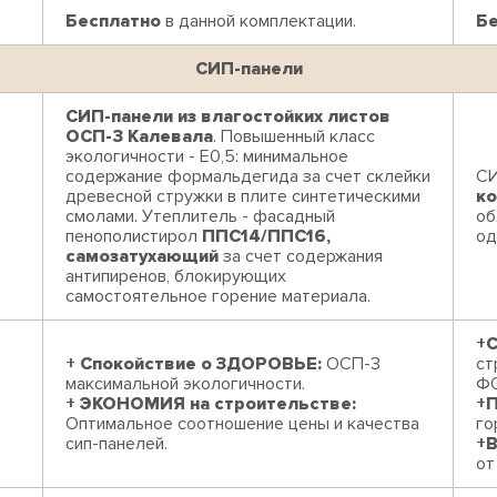
Бесплатно
в данной комплектации.
Б
СИП-панели
СИП-панели из влагостойких листов
ОСП-3 Калевала
. Повышенный класс
экологичности - Е0,5: минимальное
содержание формальдегида за счет склейки
СИ
древесной стружки в плите синтетическими
к
смолами. Утеплитель - фасадный
об
пенополистирол
ППС14/ППС16,
од
самозатухающий
за счет содержания
антипиренов, блокирующих
самостоятельное горение материала.
+С
+ Спокойствие о ЗДОРОВЬЕ:
ОСП-3
ст
максимальной экологичности.
Ф
+ ЭКОНОМИЯ на строительстве:
+
Оптимальное соотношение цены и качества
го
сип-панелей.
+
от