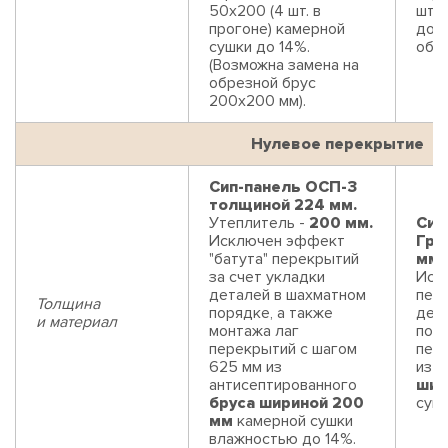
50х200 (4 шт. в
шт. 
прогоне) камерной
до 1
сушки до 14%.
обре
(Возможна замена на
обрезной брус
200х200 мм).
Нулевое перекрытие
Сип-панель ОСП-3
толщиной 224 мм.
Утеплитель -
200 мм.
Сип
Исключен эффект
Гри
"батута" перекрытий
мм.
за счет укладки
Иск
деталей в шахматном
пере
Толщина
порядке, а также
дет
и материал
монтажа лаг
поря
перекрытий с шагом
пер
625 мм из
из 
антисептированного
шир
бруса шириной 200
суш
мм
камерной сушки
влажностью до 14%.