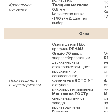
полиэстер.
Т05,
Кровельное
Толщина металла
Тол
покрытие
0,5 мм.
Коли
Количество цинка
Цвет
-
140 г/м2.
Цвет на
выбор.
Окна
Окна и двери ПВХ
профиль
REHAU
Grazio 70 мм,
с
Окн
энергосберегающим
REH
двухкамерным
эне
стеклопакетом, цвет
дву
профиля - по
сте
согласованию,
- по
Производитель
фурнитура ROTO NT
фур
и характеристики
с ступенч.
ступ
микропроветриванием.
мик
Монтаж по ГОСТу
Мон
специалистами от
спец
завода-
про
производителя.
Гара