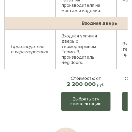
Гарантия
монт
производителя на
монтаж и изделия.
Входная дверь
Входная уличная
дверь с
Вход
Производитель
терморазрывом
тер
и характеристики
Термо-3,
прои
производитель
Regidoors.
Стоимость:
от
Сто
2 200 000
руб.
Выбрать эту
комплектацию