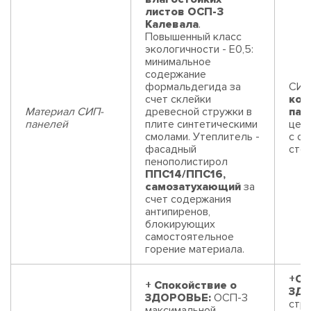
листов ОСП-3
Калевала
.
Повышенный класс
экологичности - Е0,5:
минимальное
содержание
формальдегида за
СИП
счет склейки
ком
Материал СИП-
древесной стружки в
пан
панелей
плите синтетическими
цем
смолами. Утеплитель -
с од
фасадный
сто
пенополистирол
ППС14/ППС16,
самозатухающий
за
счет содержания
антипиренов,
блокирующих
самостоятельное
горение материала.
+Сп
+ Спокойствие о
ЗДО
ЗДОРОВЬЕ:
ОСП-3
стр
максимальной