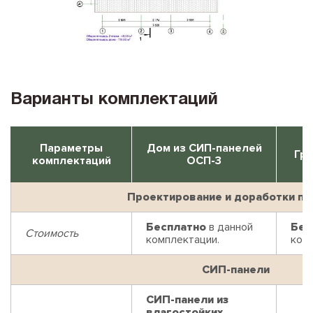
Варианты комплектаций
Параметры
Дом из СИП-панелей
Гри
комплектаций
ОСП-3
Проектирование и доработки пр
Бесплатно
в данной
Бес
Стоимость
комплектации.
ком
СИП-панели
СИП-панели из
влагостойких