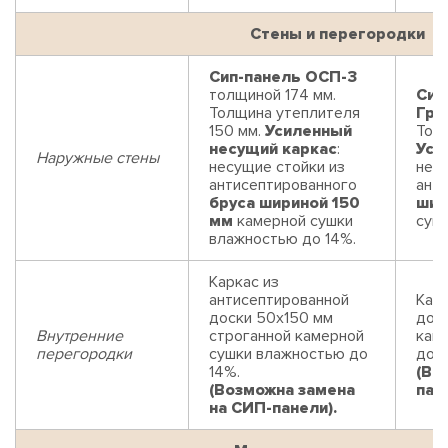
Стены и перегородки
Сип-панель ОСП-3
толщиной 174 мм.
Сип
Толщина утеплителя
Гри
150 мм.
Усиленный
Толщ
несущий каркас
:
Уси
Наружные стены
несущие стойки из
нес
антисептированного
ант
бруса шириной 150
шир
мм
камерной сушки
суш
влажностью до 14%.
Каркас из
антисептированной
Карк
доски 50х150 мм
дос
Внутренние
строганной камерной
кам
перегородки
сушки влажностью до
до 1
14%.
(Во
(Возможна замена
пан
на СИП-панели).