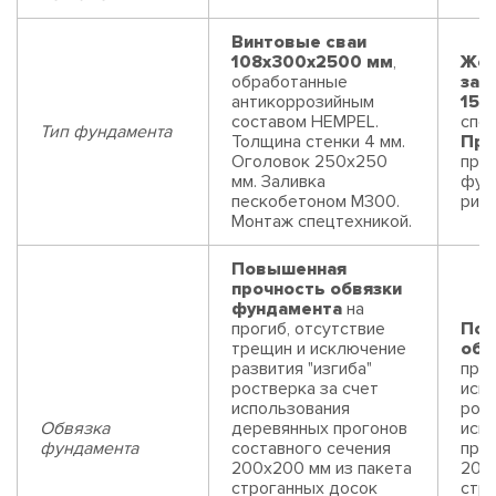
Винтовые сваи
108x300x2500 мм
,
Жел
обработанные
заб
антикоррозийным
150
составом HEMPEL.
спец
Тип фундамента
Толщина стенки 4 мм.
Пре
Оголовок 250х250
про
мм. Заливка
фун
пескобетоном М300.
риск
Монтаж спецтехникой.
Повышенная
прочность обвязки
фундамента
на
прогиб, отсутствие
Пов
трещин и исключение
обв
развития "изгиба"
прог
ростверка за счет
искл
использования
рост
Обвязка
деревянных прогонов
исп
фундамента
составного сечения
прог
200х200 мм из пакета
200
строганных досок
стр