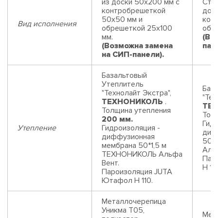
из доски 50х200 мм с
Стр
контробрешеткой
дос
50х50 мм и
кон
Вид исполнения
обрешеткой 25х100
обр
мм.
(Во
(Возможна замена
пан
на СИП-панели).
Базальтовый
Утеплитель
Баз
"Технолайт Экстра",
"Тех
ТЕХНОНИКОЛЬ
.
ТЕ
Толщина утепления
Тол
200 мм.
Гидр
Утепление
Гидроизоляция -
диф
диффузионная
50*
мембрана 50*1,5 м
Аль
ТЕХНОНИКОЛЬ Альфа
Пар
Вент.
Н 110
Пароизоляция JUTA
Ютафол Н 110.
Металлочерепица
Уникма Т05,
Мет