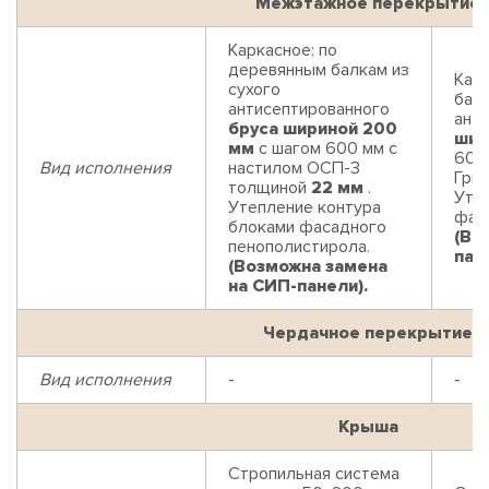
Межэтажное перекрытие
Каркасное: по
деревянным балкам из
Кар
сухого
балк
антисептированного
ант
бруса шириной 200
шир
мм
с шагом 600 мм с
600
Вид исполнения
настилом ОСП-3
Гри
толщиной
22 мм
.
Уте
Утепление контура
фас
блоками фасадного
(Во
пенополистирола.
пан
(Возможна замена
на СИП-панели).
Чердачное перекрытие
Вид исполнения
-
-
Крыша
Стропильная система