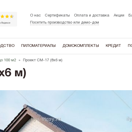
О нас
Сертификаты
Оплата и доставка
Акции
Б
Посетить производство или демо-дом
ОДСТВО
ПИЛОМАТЕРИАЛЫ
ДОМОКОМПЛЕКТЫ
КРЕДИТ
П
до 100 м2
Проект СМ-17 (8х6 м)
ЭТАЖНОСТЬ
В ДОМЕ ЕСТЬ
В СТИЛЕ:
х6 м)
Одноэтажные
Мансардный этаж
A-frame (Ша
Двухэтажные
Гараж
Барнхаус
Котельная
Хай-тек
Терасса
Шале
Эркер
Сканди
Второй свет
Балкон