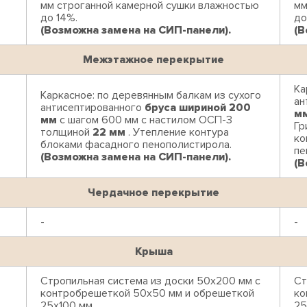
мм строганной камерной сушки влажностью
мм
до 14%.
до
(Возможна замена на СИП-панели).
(В
Межэтажное перекрытие
Ка
Каркасное: по деревянным балкам из сухого
ан
антисептированного
бруса шириной 200
м
мм
с шагом 600 мм с настилом ОСП-3
Гр
толщиной
22 мм
. Утепление контура
ко
блоками фасадного пенополистирола.
пе
(Возможна замена на СИП-панели).
(В
Чердачное перекрытие
-
-
Крыша
Стропильная система из доски 50х200 мм с
Ст
контробрешеткой 50х50 мм и обрешеткой
ко
25х100 мм.
25