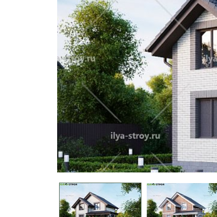
9x9
10x8
10x10