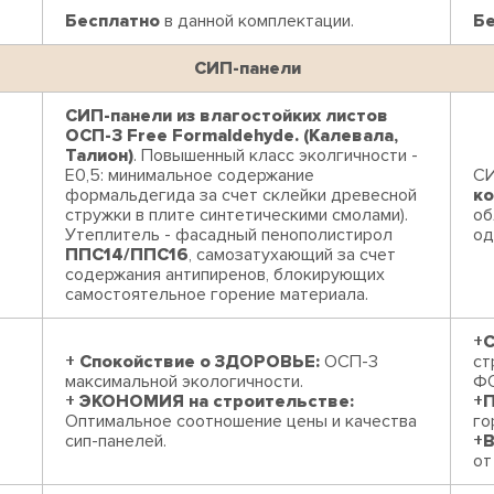
Бесплатно
в данной комплектации.
Б
СИП-панели
СИП-панели из влагостойких листов
ОСП-3 Free Formaldehyde. (Калевала,
Талион)
. Повышенный класс эколгичности -
Е0,5: минимальное содержание
СИ
формальдегида за счет склейки древесной
к
стружки в плите синтетическими смолами).
об
Утеплитель - фасадный пенополистирол
од
ППС14/ППС16
, самозатухающий за счет
содержания антипиренов, блокирующих
самостоятельное горение материала.
+С
+ Спокойствие о ЗДОРОВЬЕ:
ОСП-3
ст
максимальной экологичности.
Ф
+ ЭКОНОМИЯ на строительстве:
+
Оптимальное соотношение цены и качества
го
сип-панелей.
+
от