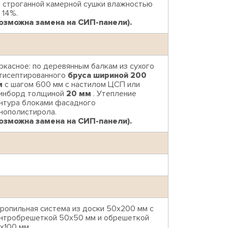
 строганной камерной сушки влажностью
 14%.
озможна замена на СИП-панели).
ркасное: по деревянным балкам из сухого
тисептированного
бруса шириной 200
м
с шагом 600 мм с настилом ЦСП или
инборд толщиной
20 мм
. Утепление
нтура блоками фасадного
нополистирола.
озможна замена на СИП-панели).
ропильная система из доски 50х200 мм с
нтробрешеткой 50х50 мм и обрешеткой
х100 мм.