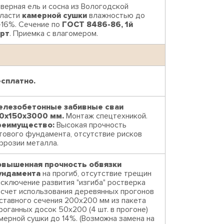
верная ель и сосна из Вологодской
ласти
камерной сушки
влажностью до
-16%. Сечение по
ГОСТ 8486-86, 1й
рт
. Приемка с влагомером.
сплатно.
лезобетонные забивные сваи
0х150х3000 мм.
Монтаж спецтехникой.
реимущество:
Высокая прочность
тового фундамента, отсутствие рисков
ррозии металла.
вышенная прочность обвязки
ундамента
на прогиб, отсутствие трещин
исключение развития "изгиба" ростверка
 счет использования деревянных прогонов
ставного сечения 200х200 мм из пакета
роганных досок 50х200 (4 шт. в прогоне)
мерной сушки до 14%. (Возможна замена на