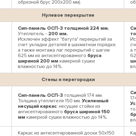
обрезной брус 200х200 мм).
об
Нулевое перекрытие
Сип-панель ОСП-3 толщиной 224 мм.
Си
Утеплитель -
200 мм.
то
Исключен эффект "батута" перекрытий за
Ис
счет укладки деталей в шахматном порядке,
сч
а также монтажа лаг перекрытий с шагом
а 
625 мм из антисептированного
бруса
62
шириной 200 мм
камерной сушки
ши
влажностью до 14%.
вл
Стены и перегородки
Си
Сип-панель ОСП-3
толщиной 174 мм.
17
Толщина утеплителя 150 мм.
Усиленный
Ус
несущий каркас
: несущие стойки из
то
антисептированного
бруса шириной 150
бр
мм
камерной сушки влажностью до 14%.
вл
Каркас из антисептированной доски 50х150
Ка