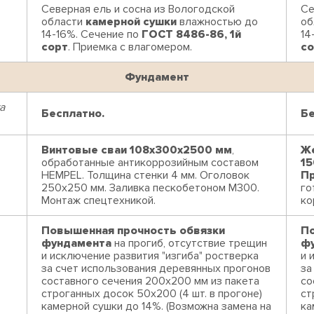
Северная ель и сосна из Вологодской
Се
области
камерной сушки
влажностью до
об
14-16%. Сечение по
ГОСТ 8486-86, 1й
14
сорт
. Приемка с влагомером.
со
Фундамент
а
Бесплатно.
Бе
Винтовые сваи 108x300x2500 мм
,
Же
обработанные антикоррозийным составом
15
HEMPEL. Толщина стенки 4 мм. Оголовок
П
250х250 мм. Заливка пескобетоном М300.
го
Монтаж спецтехникой.
ко
Повышенная прочность обвязки
По
фундамента
на прогиб, отсутствие трещин
ф
и исключение развития "изгиба" ростверка
и 
за счет использования деревянных прогонов
за
составного сечения 200х200 мм из пакета
со
строганных досок 50х200 (4 шт. в прогоне)
ст
камерной сушки до 14%. (Возможна замена на
ка