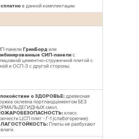
есплатно
в данной комплектации.
П-панели
ГринБорд
или
омбинированные СИП-панели
с
лицовкой цементно-стружечной плитой с
ной и ОСП-3 с другой стороны.
покойствие о ЗДОРОВЬЕ:
древесная
ружка склеена портландцементом БЕЗ
ОРМАЛЬДЕГИДНЫХ смол.
ПОЖАРОБЕЗОПАСНОСТЬ:
класс
рючести ЦСП плит - Г-1 (слабогорючие).
ВЛАГОСТОЙКОСТЬ:
Плиты не разбухают
 влаги.