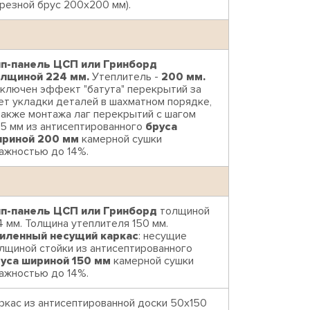
резной брус 200х200 мм).
п-панель ЦСП или Гринборд
лщиной 224 мм.
Утеплитель -
200 мм.
ключен эффект "батута" перекрытий за
ет укладки деталей в шахматном порядке,
также монтажа лаг перекрытий с шагом
5 мм из антисептированного
бруса
риной 200 мм
камерной сушки
ажностью до 14%.
п-панель ЦСП или Гринборд
толщиной
4 мм. Толщина утеплителя 150 мм.
иленный несущий каркас
: несущие
лщиной стойки из антисептированного
уса шириной 150 мм
камерной сушки
ажностью до 14%.
ркас из антисептированной доски 50х150