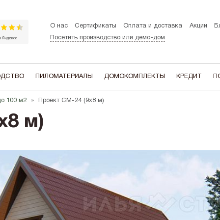
О нас
Сертификаты
Оплата и доставка
Акции
Б
Посетить производство или демо-дом
ОДСТВО
ПИЛОМАТЕРИАЛЫ
ДОМОКОМПЛЕКТЫ
КРЕДИТ
П
до 100 м2
Проект СМ-24 (9х8 м)
ЭТАЖНОСТЬ
В ДОМЕ ЕСТЬ
В СТИЛЕ:
х8 м)
Одноэтажные
Мансардный этаж
A-frame (Ша
Двухэтажные
Гараж
Барнхаус
Котельная
Хай-тек
Терасса
Шале
Эркер
Сканди
Второй свет
Балкон