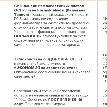
СИП-панели из влагостойких листов
ОСП-3 Free Formaldehyde. (Калевала,
Талион)
. Повышенный класс эколгичности -
Е0,5: минимальное содержание
СИ
формальдегида за счет склейки древесной
к
стружки в плите синтетическими смолами).
об
Утеплитель - фасадный пенополистирол
од
ППС14/ППС16
, самозатухающий за счет
содержания антипиренов, блокирующих
самостоятельное горение материала.
+С
+ Спокойствие о ЗДОРОВЬЕ:
ОСП-3
ст
максимальной экологичности.
Ф
+ ЭКОНОМИЯ на строительстве:
+
Оптимальное соотношение цены и качества
го
сип-панелей.
+
от
Северная ель и сосна из Вологодской
Се
области
камерной сушки
влажностью до
об
14-16%. Сечение по
ГОСТ 8486-86, 1й
14
сорт
. Приемка с влагомером.
со