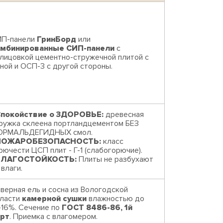
П-панели
ГринБорд
или
омбинированные СИП-панели
с
лицовкой цементно-стружечной плитой с
ной и ОСП-3 с другой стороны.
покойствие о ЗДОРОВЬЕ:
древесная
ружка склеена портландцементом БЕЗ
ОРМАЛЬДЕГИДНЫХ смол.
ПОЖАРОБЕЗОПАСНОСТЬ:
класс
рючести ЦСП плит - Г-1 (слабогорючие).
ВЛАГОСТОЙКОСТЬ:
Плиты не разбухают
 влаги.
верная ель и сосна из Вологодской
ласти
камерной сушки
влажностью до
-16%. Сечение по
ГОСТ 8486-86, 1й
рт
. Приемка с влагомером.