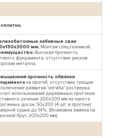
сплатно.
лезобетонные забивные сваи
0х150х3000 мм.
Монтаж спецтехникой.
реимущество:
Высокая прочность
тового фундамента, отсутствие рисков
ррозии металла.
вышенная прочность обвязки
ундамента
на прогиб, отсутствие трещин
исключение развития "изгиба" ростверка
 счет использования деревянных прогонов
ставного сечения 200х200 мм из пакета
роганных досок 50х200 (4 шт. в прогоне)
мерной сушки до 14%. (Возможна замена на
резной брус 200х200 мм).