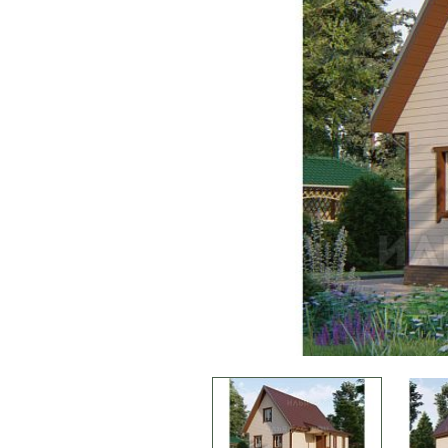
9x9
10x8
10x10