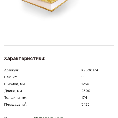
10x8
Плоская крыша
10x10
Сауна
Характеристики:
Артикул:
К2500174
Вес, кг:
55
Ширина, мм:
1250
Длина, мм:
2500
Толщина, мм:
174
2
Площадь, м
:
3,125