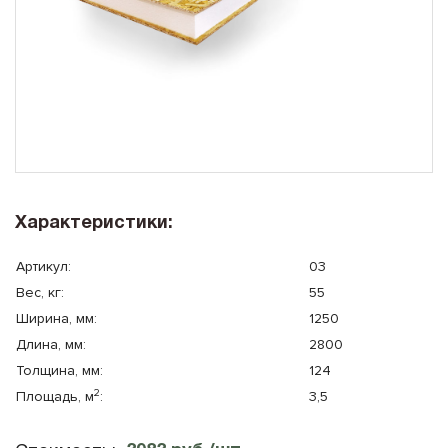
10x8
Плоская крыша
10x10
Сауна
Характеристики:
Артикул:
03
Вес, кг:
55
Ширина, мм:
1250
Длина, мм:
2800
Толщина, мм:
124
2
Площадь, м
:
3,5