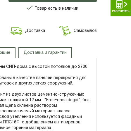
Товар есть в наличии
Доставка
Самовывоз
ующие
Доставка и гарантии
ены СИП-дома с высотой потолков до 2700
ованы в качестве панелей перекрытия для
ытовок и других легких сооружений.
ит из двух листов цементно-стружечных
ак толщиной 12 мм. "FreeFormaldegid", без
ая щепа склеена раствором
воспламеняемый материал, класса
 слоя утепления используется фасадный
и ППС16Ф с добавлением антипиренов,
ьное горение материала.