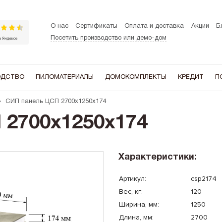
О нас
Сертификаты
Оплата и доставка
Акции
Б
Посетить производство или демо-дом
ОДСТВО
ПИЛОМАТЕРИАЛЫ
ДОМОКОМПЛЕКТЫ
КРЕДИТ
П
СИП панель ЦСП 2700x1250x174
ЭТАЖНОСТЬ
В ДОМЕ ЕСТЬ
В СТИЛЕ:
 2700x1250x174
Одноэтажные
Мансардный этаж
A-frame (Ша
Двухэтажные
Гараж
Барнхаус
Котельная
Хай-тек
Характеристики:
Терасса
Шале
Артикул:
csp2174
Эркер
Сканди
Вес, кг:
120
Второй свет
Ширина, мм:
1250
Длина, мм:
2700
Балкон