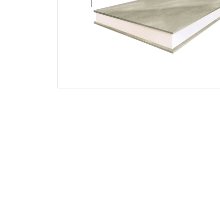
9x9
10x8
10x10