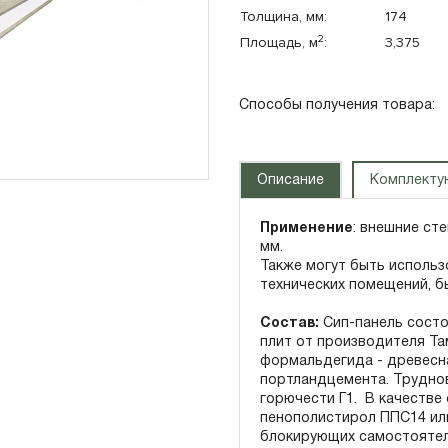
Толщина, мм:
174
Панорамные окна
2
Площадь, м
:
3,375
Плоская крыша
Сауна
Способы получения товара:
Описание
Комплект
Применение
: внешние ст
мм.
Также могут быть использ
технических помещений, б
Состав:
Сип-панель состо
плит от производителя Там
формальдегида - древесн
портландцемента. Трудно
горючести Г1. В качестве
пенополистирол ППС14 ил
блокирующих самостоятел