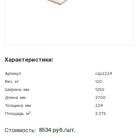
10x8
Плоская крыша
10x10
Сауна
Характеристики:
Артикул:
csp2224
Вес, кг:
120
Ширина, мм:
1250
Длина, мм:
2700
Толщина, мм:
224
2
Площадь, м
:
3,375
8534
руб./шт.
Стоимость: