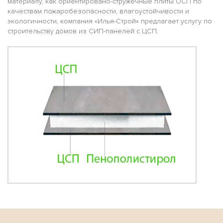
материалу, как ориентировано-стружечные плиты ОСП по
качествам пожаробезопасности, влагоустойчивости и
10x8
Плоская крыша
экологичности, компания «Илья-Строй» предлагает услугу по
строительству домов из СИП-панелей с ЦСП.
10x10
Сауна