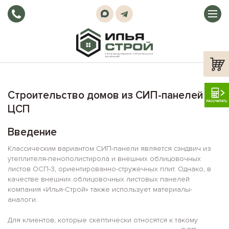
2
Размеры
5x5
До 100м
Одноэтажные
Мансардный этаж
A-frame (Шалаш)
Дача
Проектирование
2
2
6x6
По площади
От 100м
Двухэтажные
Гараж
Барнхаус
Строительство домов из ЦСП
до 150м
2
2
6x8
От 150м
Этажность
Котельная
Хай-тек
Материнский капитал
до 200м
Строительство домов из СИП-панелей
ЦСП
2
6x9
более 200м
В доме есть
Терасса
Шале
Введение
7x7
Эркер
В стиле:
Сканди
Классическим вариантом СИП-панели является сэндвич из
утеплителя-пенополистирола и внешних облицовочных
листов ОСП-3, ориентированно-стружечных плит. Однако, в
8x8
Второй свет
Тип:
качестве внешних облицовочных листовых панелей
компания «Илья-Строй» также использует материалы-
9x8
Балкон
По акции
аналоги.
Для клиентов, которые скептически относятся к такому
9x9
Панорамные окна